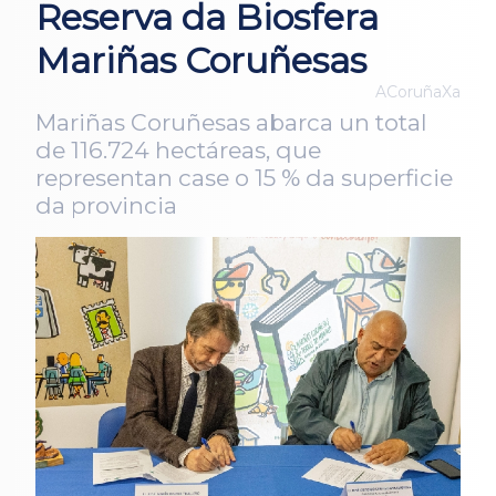
Reserva da Biosfera
Mariñas Coruñesas
ACoruñaXa
Mariñas Coruñesas abarca un total
de 116.724 hectáreas, que
representan case o 15 % da superficie
da provincia