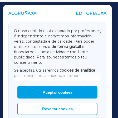
ACORUÑAXA
EDITORIAL XA
OUTROS PERIÓDICOS
GALICIAXA
O noso contido está elaborado por profesionais,
é independente e garantimos información
LUGOXA
veraz, contrastada e de calidade. Para poder
ofrecer este servizo
de forma gratuíta
,
financiamos a nosa actividade mediante
TERRACHAXA
publicidade. Para iso, necesitamos o teu
consentimento.
SARRIAXA
Se aceptas, utilizaremos
cookies de analítica
para medir a nosa audiencia. Tamén
AMARIÑAXA
utilizaremos
cookies de marketing
para
mostrar publicidade de terceiros.
Aceptar cookies
RIBEIRASACRAXA
Así mesmo, podes personalizar a elección das
cookies que desexas permitir.
ACORUÑAXA
Rexeitar cookies