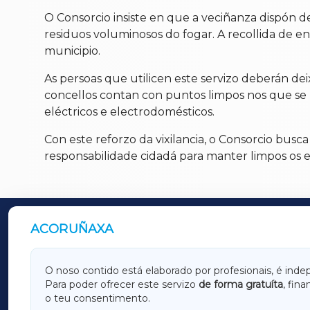
O Consorcio insiste en que a veciñanza dispón d
residuos voluminosos do fogar. A recollida de en
municipio.
As persoas que utilicen este servizo deberán deix
concellos contan con puntos limpos nos que se
eléctricos e electrodomésticos.
Con este reforzo da vixilancia, o Consorcio busca
responsabilidade cidadá para manter limpos os
ACORUÑAXA
OUTROS PERIÓDICOS
GALICIAXA
LUGOX
O noso contido está elaborado por profesionais, é inde
Para poder ofrecer este servizo
de forma gratuíta
, fin
AMARIÑAXA
RIBEIR
o teu consentimento.
OURENSEXA