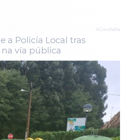
ACoruñaXa
 a Policía Local tras
na vía pública