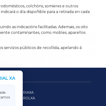
trodomésticos, colchóns, somieres e outros
ndicará o día dispoñible para a retirada en cada
ndo as indicacións facilitadas. Ademais, os oito
mente contaminantes, como mobles, aparellos
os servizos públicos de recollida, apelando á
IAL XA
SARRIAXA
ade.
itamos
FERROLXA