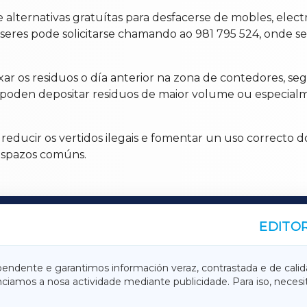
e alternativas gratuítas para desfacerse de mobles, elec
seres pode solicitarse chamando ao 981 795 524, onde se i
ar os residuos o día anterior na zona de contedores, segui
 poden depositar residuos de maior volume ou especial
 reducir os vertidos ilegais e fomentar un uso correcto d
 espazos comúns.
EDITOR
A
TERRACHAXA
pendente e garantimos información veraz, contrastada e de calid
anciamos a nosa actividade mediante publicidade. Para iso, neces
ASACRAXA
ACORUÑAXA