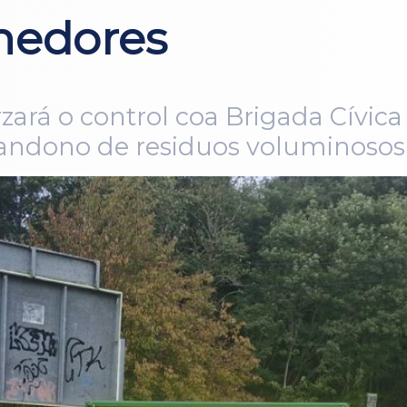
nedores
ará o control coa Brigada Cívica e
ndono de residuos voluminosos 