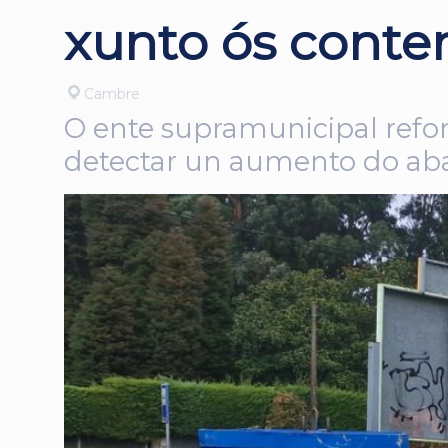
xunto ós conte
Cambre
O ente supramunicipal reforz
detectar un aumento do aba