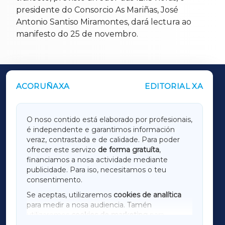
presidente do Consorcio As Mariñas, José
Antonio Santiso Miramontes, dará lectura ao
manifesto do 25 de novembro.
ACORUÑAXA
EDITORIAL XA
OUTROS PERIÓDICOS
GALICIAXA
O noso contido está elaborado por profesionais,
é independente e garantimos información
LUGOXA
veraz, contrastada e de calidade. Para poder
ofrecer este servizo
de forma gratuíta
,
financiamos a nosa actividade mediante
TERRACHAXA
publicidade. Para iso, necesitamos o teu
consentimento.
SARRIAXA
Se aceptas, utilizaremos
cookies de analítica
para medir a nosa audiencia. Tamén
AMARIÑAXA
utilizaremos
cookies de marketing
para
mostrar publicidade de terceiros.