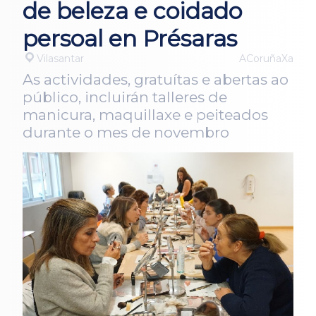
de beleza e coidado
persoal en Présaras
Vilasantar
ACoruñaXa
As actividades, gratuítas e abertas ao
público, incluirán talleres de
manicura, maquillaxe e peiteados
durante o mes de novembro