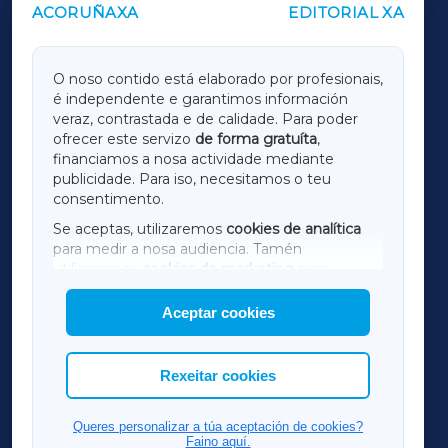
ACORUÑAXA
EDITORIAL XA
OUTROS PERIÓDICOS
GALICIAXA
O noso contido está elaborado por profesionais,
é independente e garantimos información
LUGOXA
veraz, contrastada e de calidade. Para poder
ofrecer este servizo
de forma gratuíta
,
financiamos a nosa actividade mediante
TERRACHAXA
publicidade. Para iso, necesitamos o teu
consentimento.
SARRIAXA
Se aceptas, utilizaremos
cookies de analítica
para medir a nosa audiencia. Tamén
AMARIÑAXA
utilizaremos
cookies de marketing
para
mostrar publicidade de terceiros.
Aceptar cookies
RIBEIRASACRAXA
Así mesmo, podes personalizar a elección das
cookies que desexas permitir.
ACORUÑAXA
Rexeitar cookies
FERROLXA
Queres personalizar a túa aceptación de cookies?
Faino aquí.