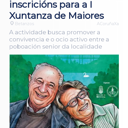
inscricións para a I
Xuntanza de Maiores
Betanzos
ACoruñaXa
A actividade busca promover a
convivencia e o ocio activo entre a
poboación senior da localidade