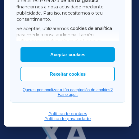
ofrecer este servizo
de forma gratuíta
,
financiamos a nosa actividade mediante
TERRACHAXA
publicidade. Para iso, necesitamos o teu
consentimento.
SARRIAXA
Se aceptas, utilizaremos
cookies de analítica
para medir a nosa audiencia. Tamén
AMARIÑAXA
utilizaremos
cookies de marketing
para
mostrar publicidade de terceiros.
Aceptar cookies
RIBEIRASACRAXA
Así mesmo, podes personalizar a elección das
cookies que desexas permitir.
ACORUÑAXA
Rexeitar cookies
FERROLXA
Queres personalizar a túa aceptación de cookies?
Faino aquí.
OURENSEXA
Política de cookies
Política de privacidade