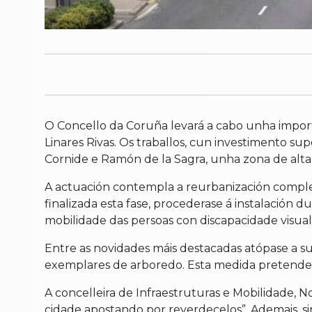
O Concello da Coruña levará a cabo unha import
Linares Rivas. Os traballos, cun investimento su
Cornide e Ramón de la Sagra, unha zona de alta 
A actuación contempla a reurbanización compl
finalizada esta fase, procederase á instalación 
mobilidade das persoas con discapacidade visua
Entre as novidades máis destacadas atópase a su
exemplares de arboredo. Esta medida pretende d
A concelleira de Infraestruturas e Mobilidade, 
cidade apostando por reverdecelos”. Ademais, si