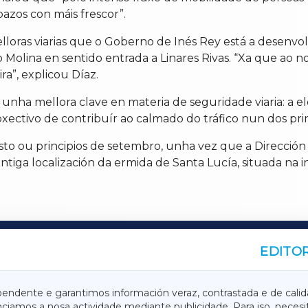
zos con máis frescor”.
oras viarias que o Goberno de Inés Rey está a desenvolv
o Molina en sentido entrada a Linares Rivas. “Xa que ao n
ra”, explicou Díaz.
 unha mellora clave en materia de seguridade viaria: a 
xectivo de contribuír ao calmado do tráfico nun dos prin
agosto ou principios de setembro, unha vez que a Direcci
ntiga localización da ermida de Santa Lucía, situada na 
EDITOR
A
TERRACHAXA
pendente e garantimos información veraz, contrastada e de calid
anciamos a nosa actividade mediante publicidade. Para iso, neces