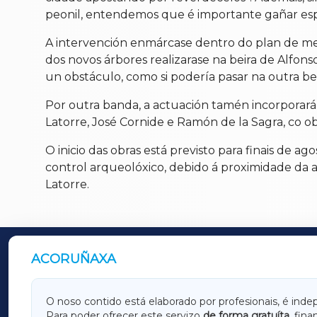
peonil, entendemos que é importante gañar espa
A intervención enmárcase dentro do plan de mell
dos novos árbores realizarase na beira de Alfons
un obstáculo, como si podería pasar na outra bei
Por outra banda, a actuación tamén incorporará
Latorre, José Cornide e Ramón de la Sagra, co ob
O inicio das obras está previsto para finais de 
control arqueolóxico, debido á proximidade da a
Latorre.
ACORUÑAXA
OUTROS PERIÓDICOS
GALICIAXA
LUGOX
O noso contido está elaborado por profesionais, é inde
Para poder ofrecer este servizo
de forma gratuíta
, fin