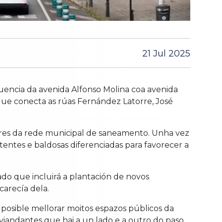
21 Jul 2025
uencia da avenida Alfonso Molina coa avenida
l que conecta as rúas Fernández Latorre, José
res da rede municipal de saneamento. Unha vez
stentes e baldosas diferenciadas para favorecer a
ado que incluirá a plantación de novos
arecía dela.
 posible mellorar moitos espazos públicos da
viandantes que hai a un lado e a outro do paso