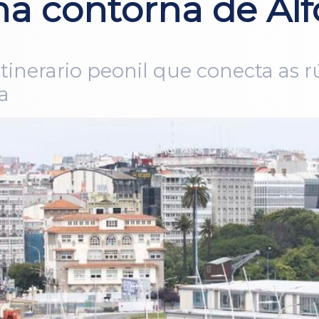
na contorna de Al
itinerario peonil que conecta as 
a