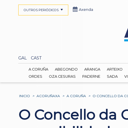
Axenda
OUTROS PERIÓDICOS
GAL
CAST
A CORUÑA
ABEGONDO
ARANGA
ARTEIXO
ORDES
OZA CESURAS
PADERNE
SADA
V
INICIO
>
ACORUÑAXA
>
A CORUÑA
>
O CONCELLO DA CO
O Concello da C