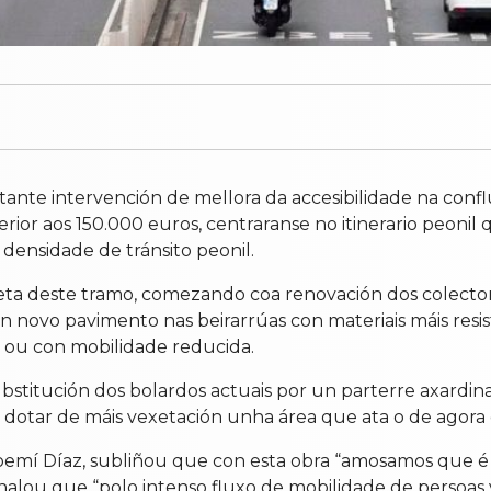
ante intervención de mellora da accesibilidade na confl
perior aos 150.000 euros, centraranse no itinerario peoni
densidade de tránsito peonil.
eta deste tramo, comezando coa renovación dos colecto
dun novo pavimento nas beirarrúas con materiais máis resi
l ou con mobilidade reducida.
bstitución dos bolardos actuais por un parterre axardin
otar de máis vexetación unha área que ata o de agora c
Noemí Díaz, subliñou que con esta obra “amosamos que é
nalou que “polo intenso fluxo de mobilidade de persoas 