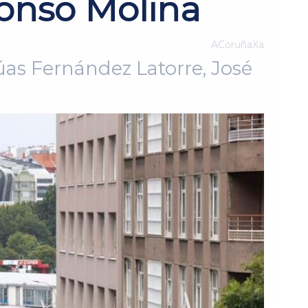
fonso Molina
ACoruñaXa
rúas Fernández Latorre, José