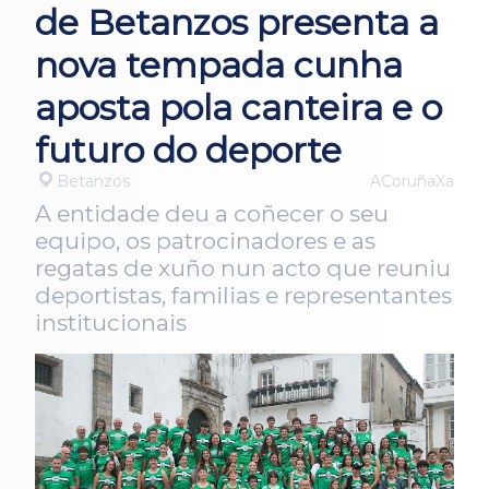
de Betanzos presenta a
nova tempada cunha
aposta pola canteira e o
futuro do deporte
Betanzos
ACoruñaXa
A entidade deu a coñecer o seu
equipo, os patrocinadores e as
regatas de xuño nun acto que reuniu
deportistas, familias e representantes
institucionais