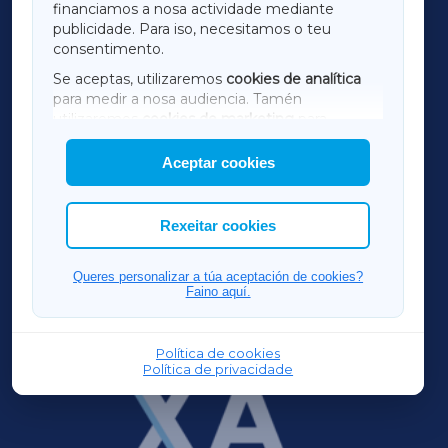
financiamos a nosa actividade mediante
TERRACHAXA
publicidade. Para iso, necesitamos o teu
consentimento.
SARRIAXA
Se aceptas, utilizaremos
cookies de analítica
para medir a nosa audiencia. Tamén
AMARIÑAXA
utilizaremos
cookies de marketing
para
mostrar publicidade de terceiros.
Aceptar cookies
RIBEIRASACRAXA
Así mesmo, podes personalizar a elección das
cookies que desexas permitir.
ACORUÑAXA
Rexeitar cookies
FERROLXA
Queres personalizar a túa aceptación de cookies?
Faino aquí.
OURENSEXA
Política de cookies
Política de privacidade