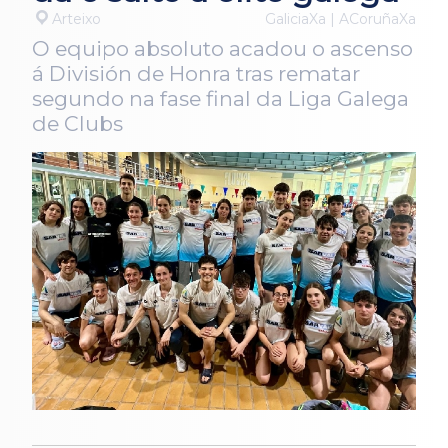
Arteixo
GaliciaXa | ACoruñaXa
O equipo absoluto acadou o ascenso
á División de Honra tras rematar
segundo na fase final da Liga Galega
de Clubs