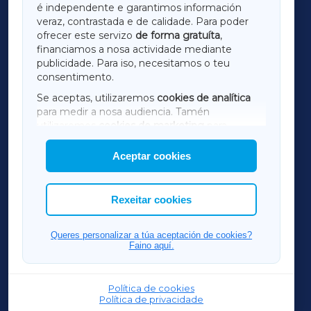
é independente e garantimos información
LUGOXA
veraz, contrastada e de calidade. Para poder
ofrecer este servizo
de forma gratuíta
,
financiamos a nosa actividade mediante
TERRACHAXA
publicidade. Para iso, necesitamos o teu
consentimento.
SARRIAXA
Se aceptas, utilizaremos
cookies de analítica
para medir a nosa audiencia. Tamén
AMARIÑAXA
utilizaremos
cookies de marketing
para
mostrar publicidade de terceiros.
Aceptar cookies
RIBEIRASACRAXA
Así mesmo, podes personalizar a elección das
cookies que desexas permitir.
ACORUÑAXA
Rexeitar cookies
FERROLXA
Queres personalizar a túa aceptación de cookies?
Faino aquí.
OURENSEXA
Política de cookies
Política de privacidade