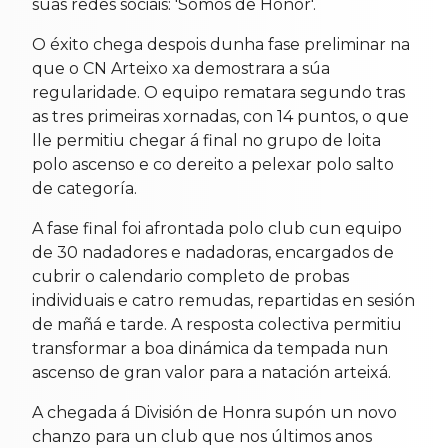
súas redes sociais: 'Somos de Honor'.
O éxito chega despois dunha fase preliminar na
que o CN Arteixo xa demostrara a súa
regularidade. O equipo rematara segundo tras
as tres primeiras xornadas, con 14 puntos, o que
lle permitiu chegar á final no grupo de loita
polo ascenso e co dereito a pelexar polo salto
de categoría.
A fase final foi afrontada polo club cun equipo
de 30 nadadores e nadadoras, encargados de
cubrir o calendario completo de probas
individuais e catro remudas, repartidas en sesión
de mañá e tarde. A resposta colectiva permitiu
transformar a boa dinámica da tempada nun
ascenso de gran valor para a natación arteixá.
A chegada á División de Honra supón un novo
chanzo para un club que nos últimos anos