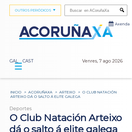
Buscar:
OUTROS PERIÓDICOS
Submi
Axenda
GAL
CAST
Venres, 7 ago 2026
☰
INICIO
>
ACORUÑAXA
>
ARTEIXO
>
O CLUB NATACIÓN
ARTEIXO DÁ O SALTO Á ELITE GALEGA
Deportes
O Club Natación Arteixo
dá o salto á elite galega