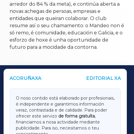
arredor do 84 % da meta), e continúa aberta a
novas achegas de persoas, empresas e
entidades que queiran colaborar. O club
resume así o seu chamamento: o Mandeo non é
só remo, é comunidade, educación e Galicia, e o
esforzo de hoxe é unha oportunidade de
futuro para a mocidade da contorna.
ACORUÑAXA
EDITORIAL XA
OUTROS PERIÓDICOS
GALICIAXA
O noso contido está elaborado por profesionais,
é independente e garantimos información
LUGOXA
veraz, contrastada e de calidade. Para poder
ofrecer este servizo
de forma gratuíta
,
financiamos a nosa actividade mediante
TERRACHAXA
publicidade. Para iso, necesitamos o teu
consentimento.