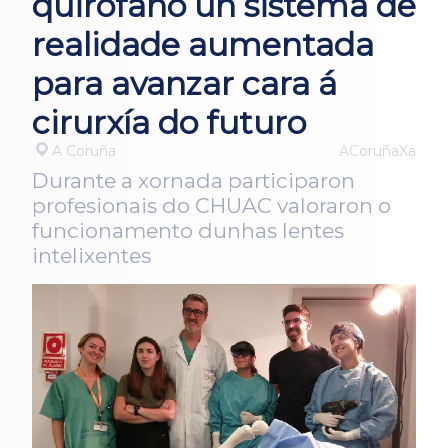
quirófano un sistema de
realidade aumentada
para avanzar cara á
cirurxía do futuro
A Coruña
ACoruñaXa
Durante a xornada participaron
profesionais do CHUAC valoraron o
funcionamento dunhas lentes
intelixentes