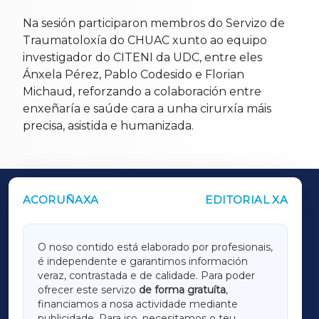
Na sesión participaron membros do Servizo de
Traumatoloxía do CHUAC xunto ao equipo
investigador do CITENI da UDC, entre eles
Ánxela Pérez, Pablo Codesido e Florian
Michaud, reforzando a colaboración entre
enxeñaría e saúde cara a unha cirurxía máis
precisa, asistida e humanizada.
ACORUÑAXA
EDITORIAL XA
OUTROS PERIÓDICOS
GALICIAXA
O noso contido está elaborado por profesionais,
é independente e garantimos información
LUGOXA
veraz, contrastada e de calidade. Para poder
ofrecer este servizo
de forma gratuíta
,
financiamos a nosa actividade mediante
TERRACHAXA
publicidade. Para iso, necesitamos o teu