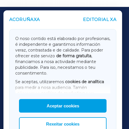
ACORUÑAXA
EDITORIAL XA
OUTROS PERIÓDICOS
GALICIAXA
O noso contido está elaborado por profesionais,
é independente e garantimos información
LUGOXA
veraz, contrastada e de calidade. Para poder
ofrecer este servizo
de forma gratuíta
,
financiamos a nosa actividade mediante
TERRACHAXA
publicidade. Para iso, necesitamos o teu
consentimento.
SARRIAXA
Se aceptas, utilizaremos
cookies de analítica
para medir a nosa audiencia. Tamén
AMARIÑAXA
utilizaremos
cookies de marketing
para
mostrar publicidade de terceiros.
Aceptar cookies
RIBEIRASACRAXA
Así mesmo, podes personalizar a elección das
cookies que desexas permitir.
ACORUÑAXA
Rexeitar cookies