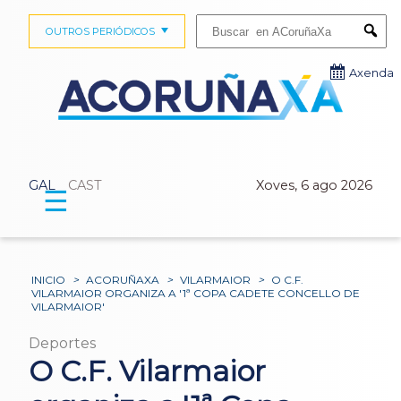
Buscar:
OUTROS PERIÓDICOS
Submi
Axenda
GAL
CAST
Xoves, 6 ago 2026
☰
INICIO
>
ACORUÑAXA
>
VILARMAIOR
>
O C.F.
VILARMAIOR ORGANIZA A '1ª COPA CADETE CONCELLO DE
VILARMAIOR'
Deportes
O C.F. Vilarmaior