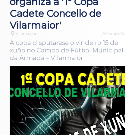
organiza a '1ª Copa
Cadete Concello de
Vilarmaior'
Vilarmaior
ACoruñaXa
A copa disputarase o vindeiro 15 de
xuño no Campo de Fútbol Municipal
da Armada – Vilarmaior