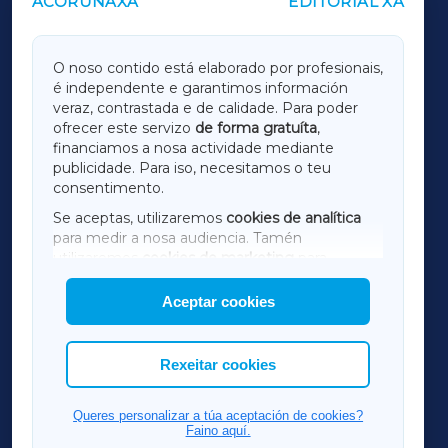
ACORUÑAXA
EDITORIAL XA
OUTROS PERIÓDICOS
GALICIAXA
O noso contido está elaborado por profesionais,
é independente e garantimos información
LUGOXA
veraz, contrastada e de calidade. Para poder
ofrecer este servizo
de forma gratuíta
,
financiamos a nosa actividade mediante
TERRACHAXA
publicidade. Para iso, necesitamos o teu
consentimento.
SARRIAXA
Se aceptas, utilizaremos
cookies de analítica
para medir a nosa audiencia. Tamén
AMARIÑAXA
utilizaremos
cookies de marketing
para
mostrar publicidade de terceiros.
Aceptar cookies
RIBEIRASACRAXA
Así mesmo, podes personalizar a elección das
cookies que desexas permitir.
ACORUÑAXA
Rexeitar cookies
FERROLXA
Queres personalizar a túa aceptación de cookies?
Faino aquí.