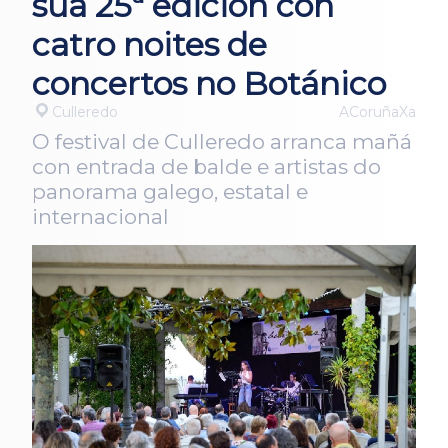
súa 25ª edición con
catro noites de
concertos no Botánico
Culleredo
ACoruñaXa
O festival de Culleredo arranca mañá
con entrada de balde e artistas do
panorama galego, estatal e
internacional