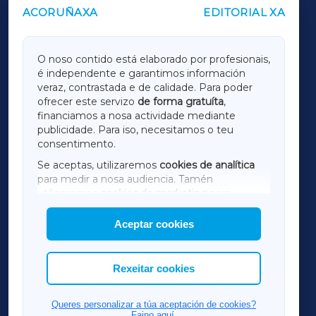
ACORUÑAXA
EDITORIAL XA
OUTROS PERIÓDICOS
GALICIAXA
O noso contido está elaborado por profesionais,
é independente e garantimos información
LUGOXA
veraz, contrastada e de calidade. Para poder
ofrecer este servizo
de forma gratuíta
,
financiamos a nosa actividade mediante
TERRACHAXA
publicidade. Para iso, necesitamos o teu
consentimento.
SARRIAXA
Se aceptas, utilizaremos
cookies de analítica
para medir a nosa audiencia. Tamén
AMARIÑAXA
utilizaremos
cookies de marketing
para
mostrar publicidade de terceiros.
Aceptar cookies
RIBEIRASACRAXA
Así mesmo, podes personalizar a elección das
cookies que desexas permitir.
ACORUÑAXA
Rexeitar cookies
FERROLXA
Queres personalizar a túa aceptación de cookies?
Faino aquí.