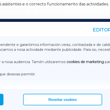
s asistentes e o correcto funcionamento das actividades.
EDITOR
A
TERRACHAXA
pendente e garantimos información veraz, contrastada e de calid
anciamos a nosa actividade mediante publicidade. Para iso, neces
ASACRAXA
ACORUÑAXA
 a nosa audiencia. Tamén utilizaremos
cookies de marketing
par
que desexas permitir.
ACEBOOK
CONTACTO
NSTAGRAM
EMEROTECA
Rexeitar cookies