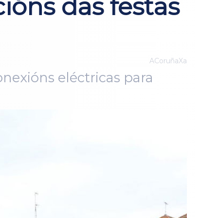
ións das festas
ACoruñaXa
onexións eléctricas para