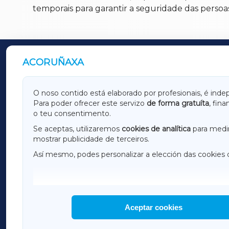
temporais para garantir a seguridade das persoa
ACORUÑAXA
OUTROS PERIÓDICOS
GALICIAXA
LUGOX
O noso contido está elaborado por profesionais, é inde
Para poder ofrecer este servizo
de forma gratuíta
, fin
AMARIÑAXA
RIBEIR
o teu consentimento.
OURENSEXA
Se aceptas, utilizaremos
cookies de analítica
para medir
mostrar publicidade de terceiros.
Así mesmo, podes personalizar a elección das cookies 
F
I
H
Aceptar cookies