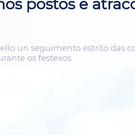
os postos e atracc
ello un seguimento estrito das c
urante os festexos