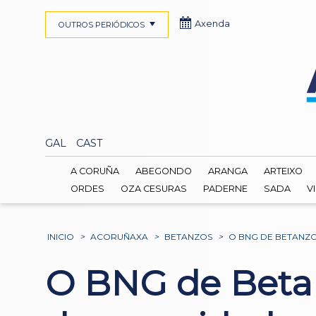
Axenda
OUTROS PERIÓDICOS
GAL
CAST
A CORUÑA
ABEGONDO
ARANGA
ARTEIXO
ORDES
OZA CESURAS
PADERNE
SADA
V
INICIO
>
ACORUÑAXA
>
BETANZOS
>
O BNG DE BETANZO
O BNG de Betan