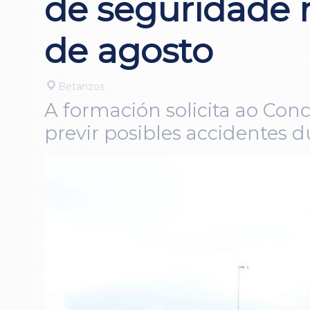
de seguridade n
de agosto
Betanzos
A formación solicita ao Conc
previr posibles accidentes d