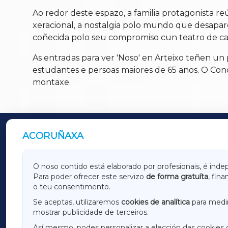
Ao redor deste espazo, a familia protagonista r
xeracional, a nostalgia polo mundo que desapare
coñecida polo seu compromiso cun teatro de cará
As entradas para ver 'Noso' en Arteixo teñen un
estudantes e persoas maiores de 65 anos. O Con
montaxe.
ACORUÑAXA
OUTROS PERIÓDICOS
GALICIAXA
LUGOX
O noso contido está elaborado por profesionais, é inde
Para poder ofrecer este servizo
de forma gratuíta
, fin
AMARIÑAXA
RIBEIR
o teu consentimento.
OURENSEXA
Se aceptas, utilizaremos
cookies de analítica
para medir
mostrar publicidade de terceiros.
Así mesmo, podes personalizar a elección das cookies 