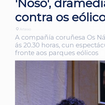
'Noso', dramedi
contra os eólic
Arteixo
A compañía coruñesa Os Náu
ás 20.30 horas, cun espectác
fronte aos parques eólicos