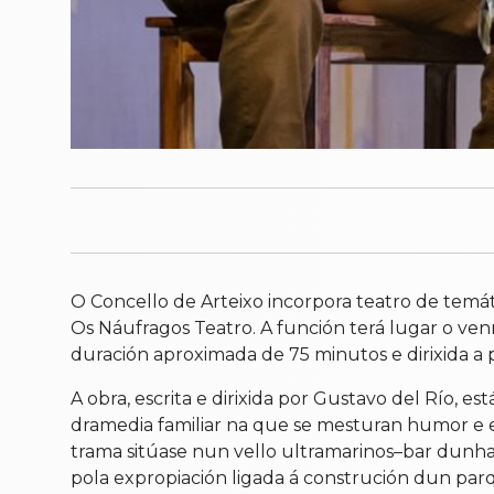
O Concello de Arteixo incorpora teatro de temáti
Os Náufragos Teatro. A función terá lugar o ve
duración aproximada de 75 minutos e dirixida a 
A obra, escrita e dirixida por Gustavo del Río, 
dramedia familiar na que se mesturan humor e em
trama sitúase nun vello ultramarinos–bar dun
pola expropiación ligada á construción dun parq