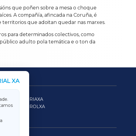
ecisións que poñen sobre a mesa o choque
aíces. A compañía, afincada na Coruña, é
 territorios que adoitan quedar nas marxes.
uros para determinados colectivos, como
público adulto pola temática e o ton da
IAL XA
SARRIAXA
ade.
itamos
FERROLXA
a