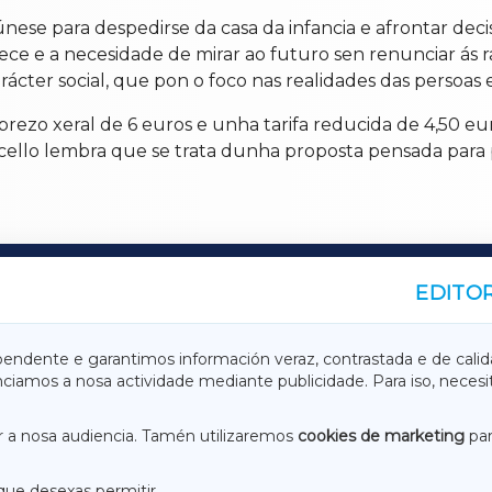
eúnese para despedirse da casa da infancia e afrontar d
ce e a necesidade de mirar ao futuro sen renunciar ás r
cter social, que pon o foco nas realidades das persoas e
 prezo xeral de 6 euros e unha tarifa reducida de 4,50 e
cello lembra que se trata dunha proposta pensada para 
EDITOR
A
TERRACHAXA
pendente e garantimos información veraz, contrastada e de calid
anciamos a nosa actividade mediante publicidade. Para iso, neces
ASACRAXA
ACORUÑAXA
 a nosa audiencia. Tamén utilizaremos
cookies de marketing
par
que desexas permitir.