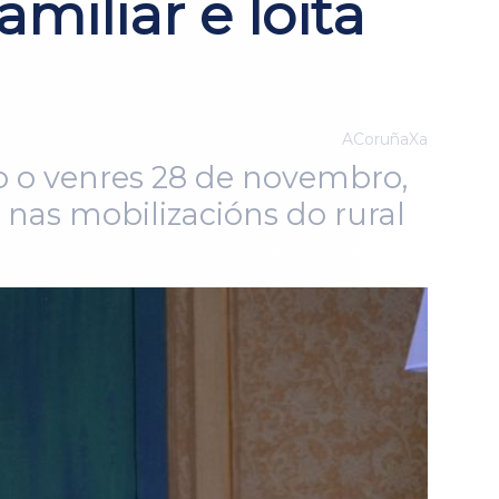
miliar e loita
ACoruñaXa
o o venres 28 de novembro,
 nas mobilizacións do rural