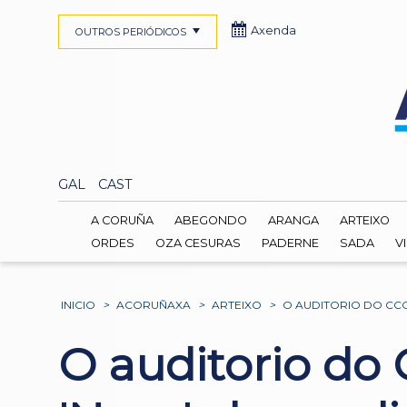
Axenda
OUTROS PERIÓDICOS
GAL
CAST
A CORUÑA
ABEGONDO
ARANGA
ARTEIXO
ORDES
OZA CESURAS
PADERNE
SADA
V
INICIO
>
ACORUÑAXA
>
ARTEIXO
>
O AUDITORIO DO CCC
O auditorio do