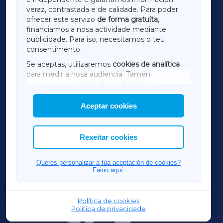
LUGOXA
veraz, contrastada e de calidade. Para poder
ofrecer este servizo
de forma gratuíta
,
financiamos a nosa actividade mediante
TERRACHAXA
publicidade. Para iso, necesitamos o teu
consentimento.
SARRIAXA
Se aceptas, utilizaremos
cookies de analítica
para medir a nosa audiencia. Tamén
AMARIÑAXA
utilizaremos
cookies de marketing
para
mostrar publicidade de terceiros.
Aceptar cookies
RIBEIRASACRAXA
Así mesmo, podes personalizar a elección das
cookies que desexas permitir.
ACORUÑAXA
Rexeitar cookies
FERROLXA
Queres personalizar a túa aceptación de cookies?
Faino aquí.
OURENSEXA
Política de cookies
Política de privacidade