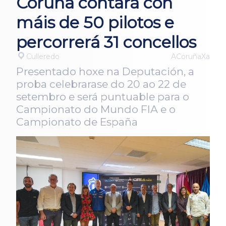
Coruña contará con
máis de 50 pilotos e
percorrerá 31 concellos
Culleredo
ACoruñaXa
Presentado hoxe na Deputación, a
proba celebrarase do 20 ao 22 de
setembro e será puntuable para o
Campionato do Mundo FIA e o
Campionato de España