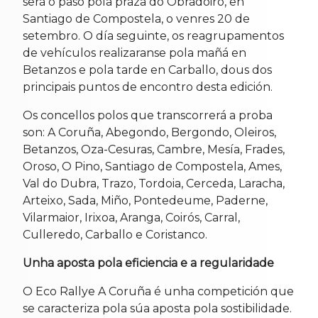
será o paso pola praza do Obradoiro, en
Santiago de Compostela, o venres 20 de
setembro. O día seguinte, os reagrupamentos
de vehículos realizaranse pola mañá en
Betanzos e pola tarde en Carballo, dous dos
principais puntos de encontro desta edición.
Os concellos polos que transcorrerá a proba
son: A Coruña, Abegondo, Bergondo, Oleiros,
Betanzos, Oza-Cesuras, Cambre, Mesía, Frades,
Oroso, O Pino, Santiago de Compostela, Ames,
Val do Dubra, Trazo, Tordoia, Cerceda, Laracha,
Arteixo, Sada, Miño, Pontedeume, Paderne,
Vilarmaior, Irixoa, Aranga, Coirós, Carral,
Culleredo, Carballo e Coristanco.
Unha aposta pola eficiencia e a regularidade
O Eco Rallye A Coruña é unha competición que
se caracteriza pola súa aposta pola sostibilidade.