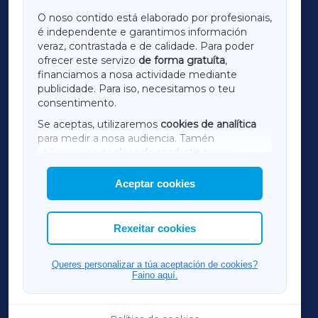
GALICIAXA
O noso contido está elaborado por profesionais,
é independente e garantimos información
LUGOXA
veraz, contrastada e de calidade. Para poder
ofrecer este servizo
de forma gratuíta
,
financiamos a nosa actividade mediante
TERRACHAXA
publicidade. Para iso, necesitamos o teu
consentimento.
SARRIAXA
Se aceptas, utilizaremos
cookies de analítica
para medir a nosa audiencia. Tamén
AMARIÑAXA
utilizaremos
cookies de marketing
para
mostrar publicidade de terceiros.
Aceptar cookies
RIBEIRASACRAXA
Así mesmo, podes personalizar a elección das
cookies que desexas permitir.
ACORUÑAXA
Rexeitar cookies
FERROLXA
Queres personalizar a túa aceptación de cookies?
Faino aquí.
OURENSEXA