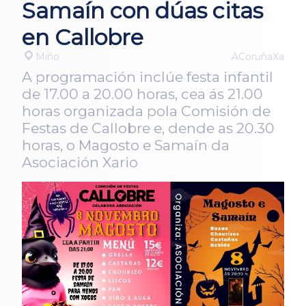
Samaín con dúas citas
en Callobre
Miño
ACoruñaXa
A programación inclúe festa infantil
de 17.00 a 20.00 horas, cea ás 21.00
horas organizada pola Comisión de
Festas de Callobre e, dende as 20.30
horas, o Magosto e Samaín da
Asociación Xario