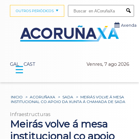
Buscar:
OUTROS PERIÓDICOS
Submi
Axenda
GAL
CAST
Venres, 7 ago 2026
☰
INICIO
>
ACORUÑAXA
>
SADA
>
MEIRÁS VOLVE Á MESA
INSTITUCIONAL CO APOIO DA XUNTA Á CHAMADA DE SADA
Infraestructuras
Meirás volve á mesa
institucional co apoio