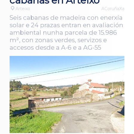
cabanas en Arteixo
Arteixo
ACoruñaXa
Seis cabanas de madeira con enerxía
solar e 24 prazas entran en avaliación
ambiental nunha parcela de 15.986
m², con zonas verdes, servizos e
accesos desde a A-6 e a AG-55