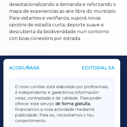
desestacionalizando a demanda e reforzando o
mapa de experiencias ao aire libre do municipio.
Para visitantes e veciñanza, suporá novas
opcións de estadía curta, deporte suave e
descuberta da biodiversidade nun contorno
con boas conexións por estrada.
ACORUÑAXA
EDITORIAL XA
OUTROS PERIÓDICOS
GALICIAXA
O noso contido está elaborado por profesionais,
é independente e garantimos información
LUGOXA
veraz, contrastada e de calidade. Para poder
ofrecer este servizo
de forma gratuíta
,
financiamos a nosa actividade mediante
TERRACHAXA
publicidade. Para iso, necesitamos o teu
consentimento.
SARRIAXA