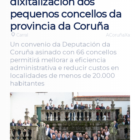
dixitalización dos
pequenos concellos da
provincia da Coruña
Carral
ACoruñaXa
Un convenio da Deputación da
Coruña asinado con 66 concellos
permitirá mellorar a eficiencia
administrativa e reducir custos en
localidades de menos de 20.000
habitantes