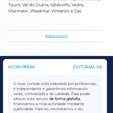
Touro, Val do Dubra, Valdoviño, Vedra,
Vilarmaior, Vilasantar, Vimianzo e Zas.
deputación
ACORUÑAXA
EDITORIAL XA
OUTROS PERIÓDICOS
GALICIAXA
O noso contido está elaborado por profesionais,
é independente e garantimos información
LUGOXA
veraz, contrastada e de calidade. Para poder
ofrecer este servizo
de forma gratuíta
,
financiamos a nosa actividade mediante
TERRACHAXA
publicidade. Para iso, necesitamos o teu