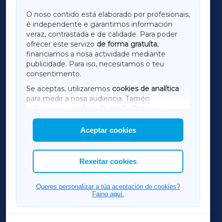
GALICIAXA
O noso contido está elaborado por profesionais,
é independente e garantimos información
LUGOXA
veraz, contrastada e de calidade. Para poder
ofrecer este servizo
de forma gratuíta
,
financiamos a nosa actividade mediante
TERRACHAXA
publicidade. Para iso, necesitamos o teu
consentimento.
SARRIAXA
Se aceptas, utilizaremos
cookies de analítica
para medir a nosa audiencia. Tamén
AMARIÑAXA
utilizaremos
cookies de marketing
para
mostrar publicidade de terceiros.
Aceptar cookies
RIBEIRASACRAXA
Así mesmo, podes personalizar a elección das
cookies que desexas permitir.
ACORUÑAXA
Rexeitar cookies
FERROLXA
Queres personalizar a túa aceptación de cookies?
Faino aquí.
OURENSEXA