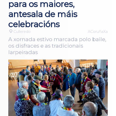
para os maiores,
antesala de máis
celebracións
Culleredo
ACoruñaXa
A xornada estivo marcada polo baile,
os disfraces e as tradicionais
larpeiradas