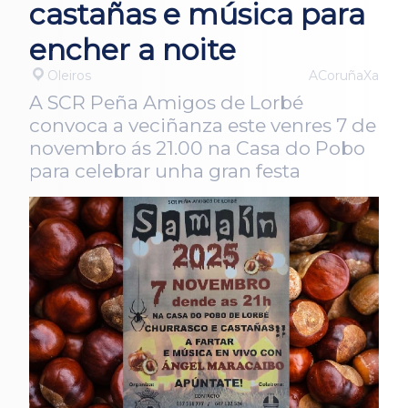
castañas e música para
encher a noite
Oleiros
ACoruñaXa
A SCR Peña Amigos de Lorbé
convoca a veciñanza este venres 7 de
novembro ás 21.00 na Casa do Pobo
para celebrar unha gran festa