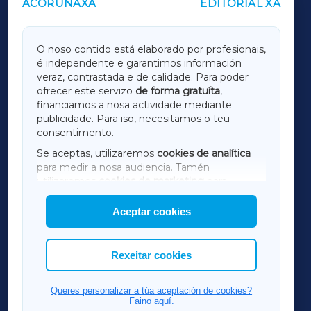
ACORUÑAXA
EDITORIAL XA
OUTROS PERIÓDICOS
GALICIAXA
O noso contido está elaborado por profesionais,
é independente e garantimos información
LUGOXA
veraz, contrastada e de calidade. Para poder
ofrecer este servizo
de forma gratuíta
,
financiamos a nosa actividade mediante
TERRACHAXA
publicidade. Para iso, necesitamos o teu
consentimento.
SARRIAXA
Se aceptas, utilizaremos
cookies de analítica
para medir a nosa audiencia. Tamén
AMARIÑAXA
utilizaremos
cookies de marketing
para
mostrar publicidade de terceiros.
Aceptar cookies
RIBEIRASACRAXA
Así mesmo, podes personalizar a elección das
cookies que desexas permitir.
ACORUÑAXA
Rexeitar cookies
FERROLXA
Queres personalizar a túa aceptación de cookies?
Faino aquí.