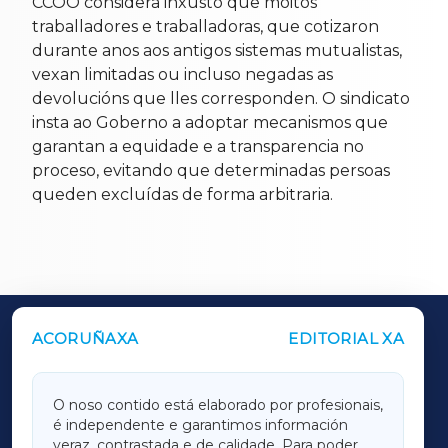
CCOO considera inxusto que moitos
traballadores e traballadoras, que cotizaron
durante anos aos antigos sistemas mutualistas,
vexan limitadas ou incluso negadas as
devolucións que lles corresponden. O sindicato
insta ao Goberno a adoptar mecanismos que
garantan a equidade e a transparencia no
proceso, evitando que determinadas persoas
queden excluídas de forma arbitraria.
ACORUÑAXA
EDITORIAL XA
OUTROS PERIÓDICOS
GALICIAXA
O noso contido está elaborado por profesionais,
é independente e garantimos información
LUGOXA
veraz, contrastada e de calidade. Para poder