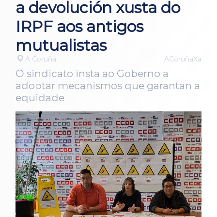
a devolución xusta do
IRPF aos antigos
mutualistas
A Coruña
ACoruñaXa
O sindicato insta ao Goberno a
adoptar mecanismos que garantan a
equidade