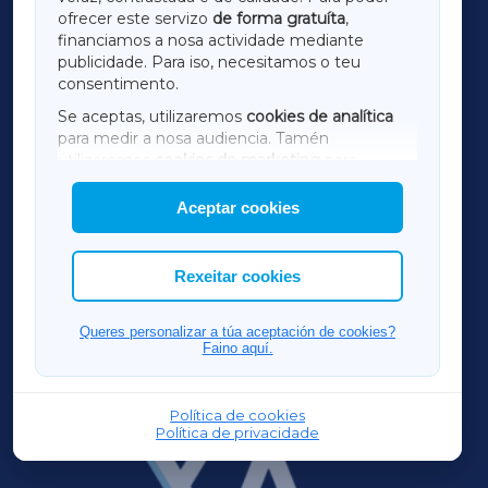
ofrecer este servizo
de forma gratuíta
,
financiamos a nosa actividade mediante
TERRACHAXA
publicidade. Para iso, necesitamos o teu
consentimento.
SARRIAXA
Se aceptas, utilizaremos
cookies de analítica
para medir a nosa audiencia. Tamén
AMARIÑAXA
utilizaremos
cookies de marketing
para
mostrar publicidade de terceiros.
Aceptar cookies
RIBEIRASACRAXA
Así mesmo, podes personalizar a elección das
cookies que desexas permitir.
ACORUÑAXA
Rexeitar cookies
FERROLXA
Queres personalizar a túa aceptación de cookies?
Faino aquí.
OURENSEXA
Política de cookies
Política de privacidade