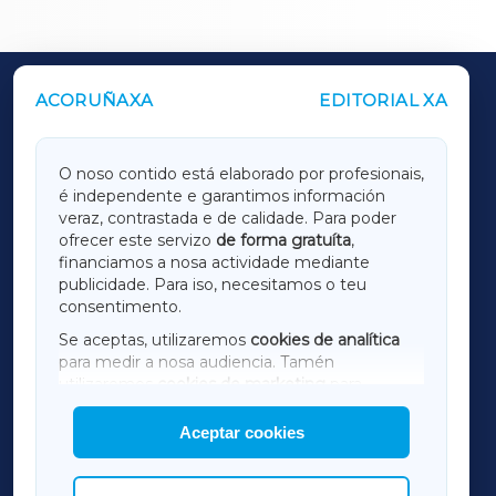
ACORUÑAXA
EDITORIAL XA
OUTROS PERIÓDICOS
GALICIAXA
O noso contido está elaborado por profesionais,
é independente e garantimos información
LUGOXA
veraz, contrastada e de calidade. Para poder
ofrecer este servizo
de forma gratuíta
,
financiamos a nosa actividade mediante
TERRACHAXA
publicidade. Para iso, necesitamos o teu
consentimento.
SARRIAXA
Se aceptas, utilizaremos
cookies de analítica
para medir a nosa audiencia. Tamén
AMARIÑAXA
utilizaremos
cookies de marketing
para
mostrar publicidade de terceiros.
Aceptar cookies
RIBEIRASACRAXA
Así mesmo, podes personalizar a elección das
cookies que desexas permitir.
ACORUÑAXA