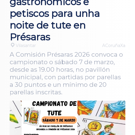
gastronómicos e
petiscos para unha
noite de tute en
Présaras
Vilasantar
ACoruñaXa
A Comisión Présaras 2026 convoca o
campionato o sábado 7 de marzo,
desde as 19.00 horas, no pavillón
municipal, con partidas por parellas
a 30 puntos e un mínimo de 20
parellas inscritas.