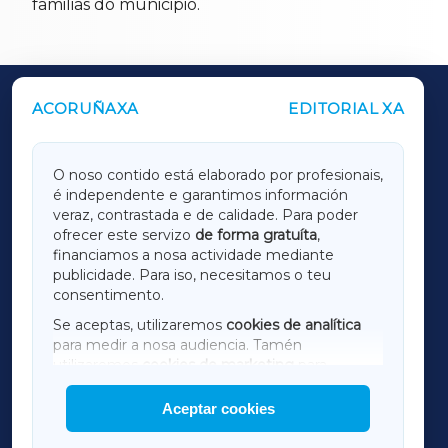
familias do municipio.
ACORUÑAXA
EDITORIAL XA
OUTROS PERIÓDICOS
GALICIAXA
O noso contido está elaborado por profesionais,
é independente e garantimos información
LUGOXA
veraz, contrastada e de calidade. Para poder
ofrecer este servizo
de forma gratuíta
,
financiamos a nosa actividade mediante
TERRACHAXA
publicidade. Para iso, necesitamos o teu
consentimento.
SARRIAXA
Se aceptas, utilizaremos
cookies de analítica
para medir a nosa audiencia. Tamén
AMARIÑAXA
utilizaremos
cookies de marketing
para
mostrar publicidade de terceiros.
Aceptar cookies
RIBEIRASACRAXA
Así mesmo, podes personalizar a elección das
cookies que desexas permitir.