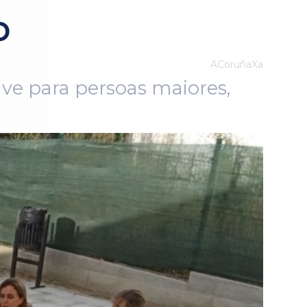
o
ACoruñaXa
ave para persoas maiores,