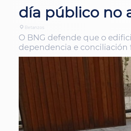
día público no
Betanzos
O BNG defende que o edificio
dependencia e conciliación 