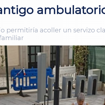
 antigo ambulatori
 permitiría acoller un servizo cl
familiar