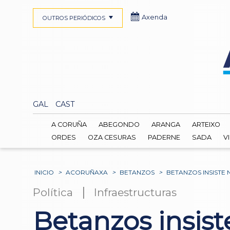
Axenda
OUTROS PERIÓDICOS
GAL
CAST
A CORUÑA
ABEGONDO
ARANGA
ARTEIXO
ORDES
OZA CESURAS
PADERNE
SADA
V
INICIO
>
ACORUÑAXA
>
BETANZOS
>
BETANZOS INSISTE
|
Política
Infraestructuras
Betanzos insis