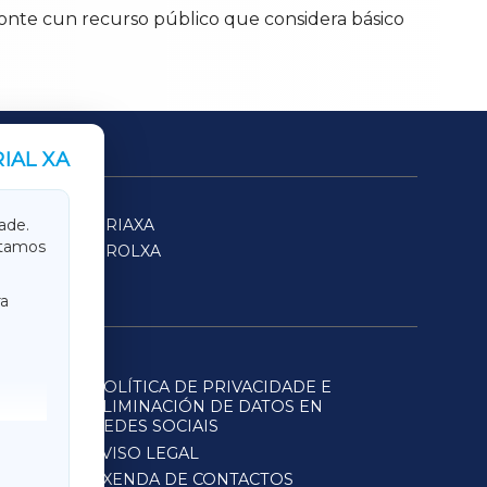
conte cun recurso público que considera básico
IAL XA
SARRIAXA
ade.
itamos
FERROLXA
a
POLÍTICA DE PRIVACIDADE E
ELIMINACIÓN DE DATOS EN
REDES SOCIAIS
AVISO LEGAL
AXENDA DE CONTACTOS