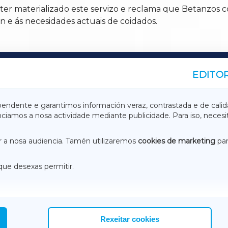
 ter materializado este servizo e reclama que Betanzos 
 e ás necesidades actuais de coidados.
EDITOR
A
TERRACHAXA
pendente e garantimos información veraz, contrastada e de calid
anciamos a nosa actividade mediante publicidade. Para iso, neces
ASACRAXA
ACORUÑAXA
 a nosa audiencia. Tamén utilizaremos
cookies de marketing
par
que desexas permitir.
ACEBOOK
CONTACTO
NSTAGRAM
EMEROTECA
Rexeitar cookies