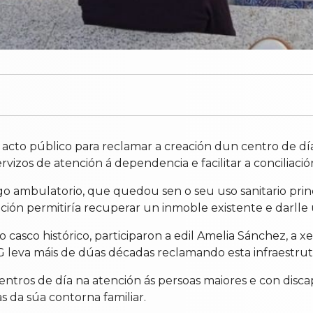
cto público para reclamar a creación dun centro de d
vizos de atención á dependencia e facilitar a conciliación
igo ambulatorio, que quedou sen o seu uso sanitario prin
lución permitiría recuperar un inmoble existente e darlle
 casco histórico, participaron a edil Amelia Sánchez, 
eva máis de dúas décadas reclamando esta infraestrutu
tros de día na atención ás persoas maiores e con discap
s da súa contorna familiar.