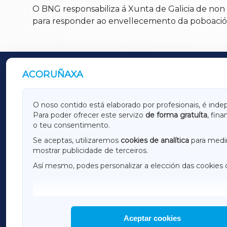
O BNG responsabiliza á Xunta de Galicia de non
para responder ao envellecemento da poboación
ACORUÑAXA
OUTROS PERIÓDICOS
GALICIAXA
LUGOX
O noso contido está elaborado por profesionais, é inde
Para poder ofrecer este servizo
de forma gratuíta
, fin
AMARIÑAXA
RIBEIR
o teu consentimento.
OURENSEXA
Se aceptas, utilizaremos
cookies de analítica
para medir
mostrar publicidade de terceiros.
Así mesmo, podes personalizar a elección das cookies 
F
I
H
Aceptar cookies