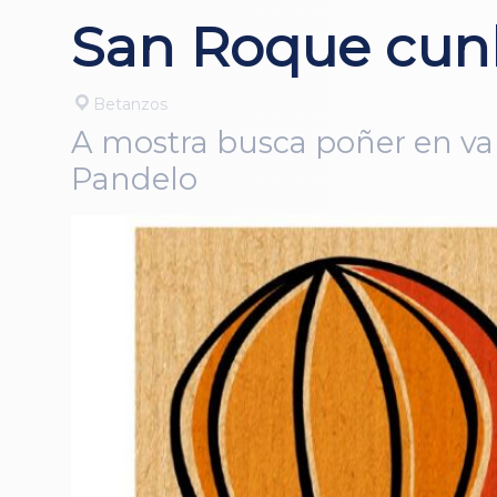
San Roque cunh
Betanzos
A mostra busca poñer en val
Pandelo