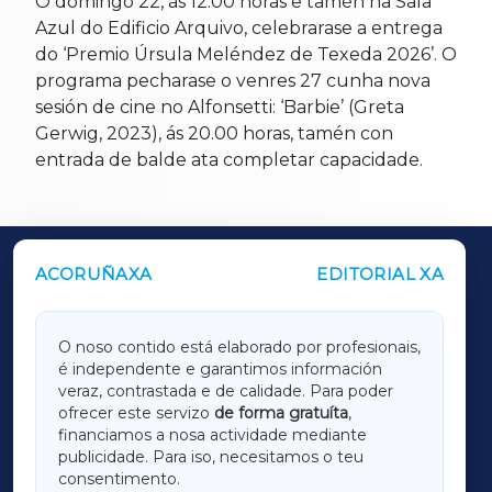
O domingo 22, ás 12.00 horas e tamén na Sala
Azul do Edificio Arquivo, celebrarase a entrega
do ‘Premio Úrsula Meléndez de Texeda 2026’. O
programa pecharase o venres 27 cunha nova
sesión de cine no Alfonsetti: ‘Barbie’ (Greta
Gerwig, 2023), ás 20.00 horas, tamén con
entrada de balde ata completar capacidade.
ACORUÑAXA
EDITORIAL XA
OUTROS PERIÓDICOS
GALICIAXA
O noso contido está elaborado por profesionais,
é independente e garantimos información
LUGOXA
veraz, contrastada e de calidade. Para poder
ofrecer este servizo
de forma gratuíta
,
financiamos a nosa actividade mediante
TERRACHAXA
publicidade. Para iso, necesitamos o teu
consentimento.