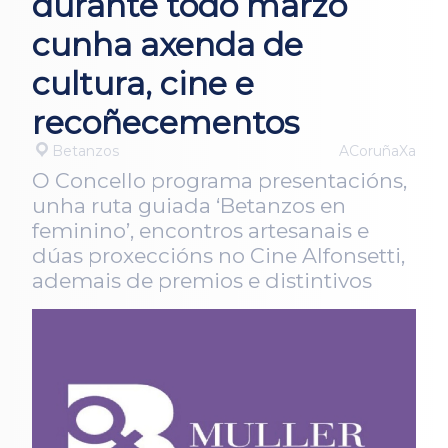
durante todo marzo
cunha axenda de
cultura, cine e
recoñecementos
Betanzos
ACoruñaXa
O Concello programa presentacións,
unha ruta guiada ‘Betanzos en
feminino’, encontros artesanais e
dúas proxeccións no Cine Alfonsetti,
ademais de premios e distintivos