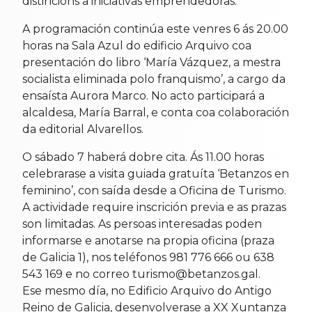
distincións a iniciativas emprendedoras.
A programación continúa este venres 6 ás 20.00
horas na Sala Azul do edificio Arquivo coa
presentación do libro ‘María Vázquez, a mestra
socialista eliminada polo franquismo’, a cargo da
ensaísta Aurora Marco. No acto participará a
alcaldesa, María Barral, e conta coa colaboración
da editorial Alvarellos.
O sábado 7 haberá dobre cita. Ás 11.00 horas
celebrarase a visita guiada gratuíta ‘Betanzos en
feminino’, con saída desde a Oficina de Turismo.
A actividade require inscrición previa e as prazas
son limitadas. As persoas interesadas poden
informarse e anotarse na propia oficina (praza
de Galicia 1), nos teléfonos 981 776 666 ou 638
543 169 e no correo turismo@betanzos.gal.
Ese mesmo día, no Edificio Arquivo do Antigo
Reino de Galicia, desenvolverase a XX Xuntanza