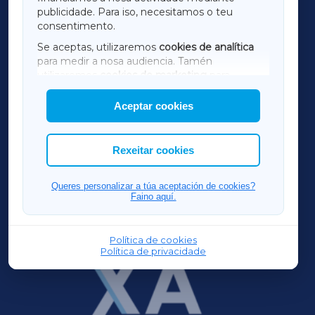
TERRACHAXA
publicidade. Para iso, necesitamos o teu
consentimento.
SARRIAXA
Se aceptas, utilizaremos
cookies de analítica
para medir a nosa audiencia. Tamén
AMARIÑAXA
utilizaremos
cookies de marketing
para
mostrar publicidade de terceiros.
Aceptar cookies
RIBEIRASACRAXA
Así mesmo, podes personalizar a elección das
cookies que desexas permitir.
ACORUÑAXA
Rexeitar cookies
FERROLXA
Queres personalizar a túa aceptación de cookies?
Faino aquí.
OURENSEXA
Política de cookies
Política de privacidade