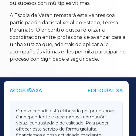
ou sucesos con múltiples vítimas.
A Escola de Verán rematará este venres coa
participación da fiscal xeral do Estado, Teresa
Peramato. O encontro busca reforzar a
coordinación entre profesionais e avanzar cara a
unha xustiza que, ademais de aplicar a lei,
acompañe ás vítimas e lles permita participar no
proceso con dignidade e seguridade.
ACORUÑAXA
EDITORIAL XA
OUTROS PERIÓDICOS
GALICIAXA
O noso contido está elaborado por profesionais,
é independente e garantimos información
LUGOXA
veraz, contrastada e de calidade. Para poder
ofrecer este servizo
de forma gratuíta
,
financiamos a nosa actividade mediante