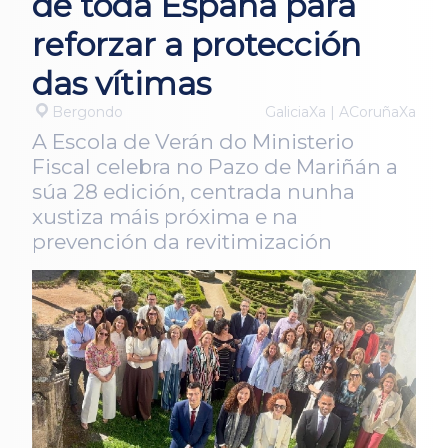
de toda España para
reforzar a protección
das vítimas
Bergondo
GaliciaXa | ACoruñaXa
A Escola de Verán do Ministerio
Fiscal celebra no Pazo de Mariñán a
súa 28 edición, centrada nunha
xustiza máis próxima e na
prevención da revitimización