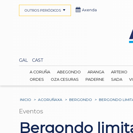
Axenda
OUTROS PERIÓDICOS
GAL
CAST
A CORUÑA
ABEGONDO
ARANGA
ARTEIXO
ORDES
OZA CESURAS
PADERNE
SADA
V
INICIO
>
ACORUÑAXA
>
BERGONDO
>
BERGONDO LIMITA
Eventos
Bergondo limit