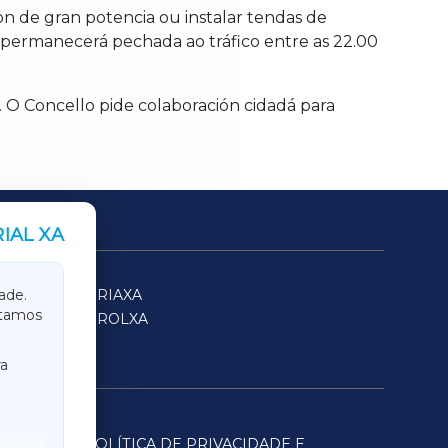
on de gran potencia ou instalar tendas de
o permanecerá pechada ao tráfico entre as 22.00
. O Concello pide colaboración cidadá para
IAL XA
SARRIAXA
ade.
itamos
FERROLXA
a
POLÍTICA DE PRIVACIDADE E