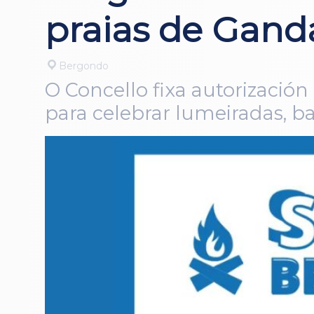
praias de Gand
Bergondo
O Concello fixa autorización 
para celebrar lumeiradas, b