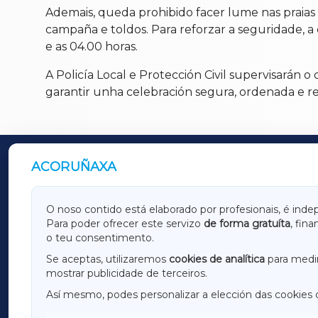
Ademais, queda prohibido facer lume nas praias 
campaña e toldos. Para reforzar a seguridade, a
e as 04.00 horas.
A Policía Local e Protección Civil supervisarán
garantir unha celebración segura, ordenada e r
ACORUÑAXA
OUTROS PERIÓDICOS
GALICIAXA
LUGOX
O noso contido está elaborado por profesionais, é inde
Para poder ofrecer este servizo
de forma gratuíta
, fin
AMARIÑAXA
RIBEIR
o teu consentimento.
OURENSEXA
Se aceptas, utilizaremos
cookies de analítica
para medir
mostrar publicidade de terceiros.
Así mesmo, podes personalizar a elección das cookies 
F