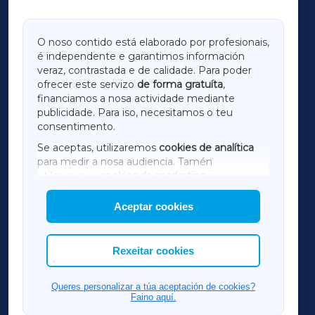
GALICIAXA
O noso contido está elaborado por profesionais,
é independente e garantimos información
LUGOXA
veraz, contrastada e de calidade. Para poder
ofrecer este servizo
de forma gratuíta
,
financiamos a nosa actividade mediante
TERRACHAXA
publicidade. Para iso, necesitamos o teu
consentimento.
SARRIAXA
Se aceptas, utilizaremos
cookies de analítica
para medir a nosa audiencia. Tamén
AMARIÑAXA
utilizaremos
cookies de marketing
para
mostrar publicidade de terceiros.
Aceptar cookies
RIBEIRASACRAXA
Así mesmo, podes personalizar a elección das
cookies que desexas permitir.
ACORUÑAXA
Rexeitar cookies
FERROLXA
Queres personalizar a túa aceptación de cookies?
Faino aquí.