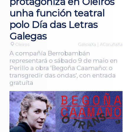
protagoniza en Oleiros
unha función teatral
polo Día das Letras
Galegas
Oleiros
GaliciaXa | ACoruñaXa
A compañía Berrobambán
representará o sábado 9 de maio en
Perillo a obra 'Begoña Caamaño: o
transgredir das ondas', con entrada
gratuíta