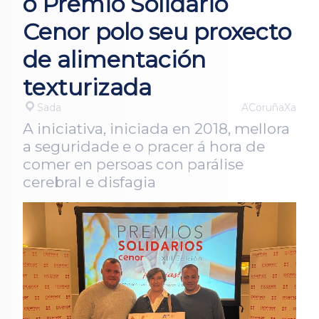
o Premio Solidario
Cenor polo seu proxecto
de alimentación
texturizada
Sada
ACoruñaXa
A iniciativa, iniciada en 2018, mellora
a seguridade e o pracer á hora de
comer en persoas con parálise
cerebral e disfagia