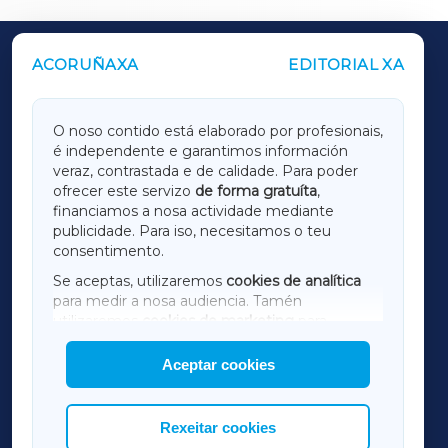
ACORUÑAXA
EDITORIAL XA
OUTROS PERIÓDICOS
GALICIAXA
O noso contido está elaborado por profesionais,
é independente e garantimos información
LUGOXA
veraz, contrastada e de calidade. Para poder
ofrecer este servizo
de forma gratuíta
,
financiamos a nosa actividade mediante
TERRACHAXA
publicidade. Para iso, necesitamos o teu
consentimento.
SARRIAXA
Se aceptas, utilizaremos
cookies de analítica
para medir a nosa audiencia. Tamén
AMARIÑAXA
utilizaremos
cookies de marketing
para
mostrar publicidade de terceiros.
Aceptar cookies
RIBEIRASACRAXA
Así mesmo, podes personalizar a elección das
cookies que desexas permitir.
ACORUÑAXA
Rexeitar cookies