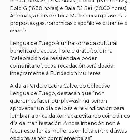
horas), bb.wav (13.30 horas), Perkal (15.00 horas),
Bold G (16.30 horas) e Bala DJ Set (20.00 horas).
Ademais, a Cervezoteca Malte encargarase das
propostas gastronómicas dispoñibles durante o
evento.
Lengua de Fuego é unha xornada cultural
benéfica de acceso libre e gratuíto, unha
“celebración de resistencia e poder
comunitario”, cuxa recadación será doada
integramente á Fundación Mulleres.
Aldara Pardo e Laura Calvo, do Colectivo
Lengua de Fuego, destacan que “non
queremos facer purplewashing, senón
aproveitar un día de loita e reivindicación para
lembrar a orixe da xornada, evitando coincidir co
día da manifestación. A nosa intención non é
facer escoller ás mulleres en loita entre dúwas
opcións, senón complementalas”.