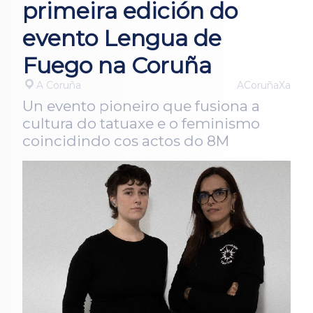
primeira edición do
evento Lengua de
Fuego na Coruña
A Coruña
ACoruñaXa
Un evento pioneiro que fusiona a
cultura do tatuaxe e o feminismo
coincidindo cos actos do 8M