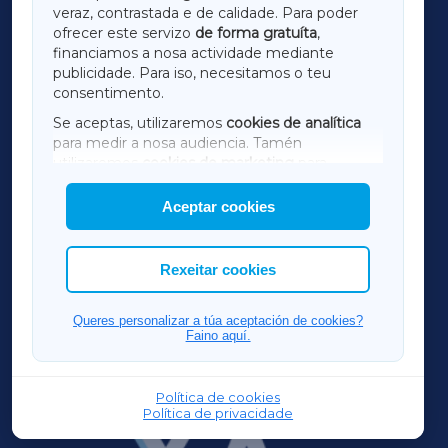
LUGOXA
veraz, contrastada e de calidade. Para poder
ofrecer este servizo
de forma gratuíta
,
financiamos a nosa actividade mediante
TERRACHAXA
publicidade. Para iso, necesitamos o teu
consentimento.
SARRIAXA
Se aceptas, utilizaremos
cookies de analítica
para medir a nosa audiencia. Tamén
AMARIÑAXA
utilizaremos
cookies de marketing
para
mostrar publicidade de terceiros.
Aceptar cookies
RIBEIRASACRAXA
Así mesmo, podes personalizar a elección das
cookies que desexas permitir.
ACORUÑAXA
Rexeitar cookies
FERROLXA
Queres personalizar a túa aceptación de cookies?
Faino aquí.
OURENSEXA
Política de cookies
Política de privacidade