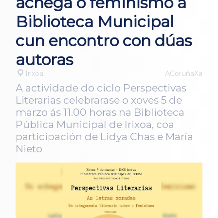
achega o feminismo á
Biblioteca Municipal
cun encontro con dúas
autoras
Irixoa
ACoruñaXa
A actividade do ciclo Perspectivas
Literarias celebrarase o xoves 5 de
marzo ás 11.00 horas na Biblioteca
Pública Municipal de Irixoa, coa
participación de Lidya Chas e María
Nieto