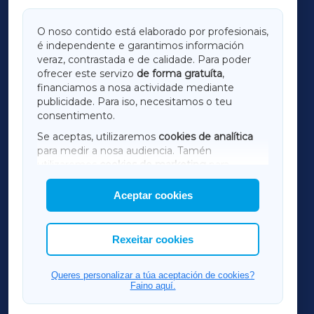
GALICIAXA
O noso contido está elaborado por profesionais,
é independente e garantimos información
LUGOXA
veraz, contrastada e de calidade. Para poder
ofrecer este servizo
de forma gratuíta
,
financiamos a nosa actividade mediante
TERRACHAXA
publicidade. Para iso, necesitamos o teu
consentimento.
SARRIAXA
Se aceptas, utilizaremos
cookies de analítica
para medir a nosa audiencia. Tamén
AMARIÑAXA
utilizaremos
cookies de marketing
para
mostrar publicidade de terceiros.
Aceptar cookies
RIBEIRASACRAXA
Así mesmo, podes personalizar a elección das
cookies que desexas permitir.
ACORUÑAXA
Rexeitar cookies
FERROLXA
Queres personalizar a túa aceptación de cookies?
Faino aquí.
OURENSEXA