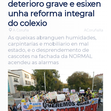
deterioro grave e esixen
unha reforma integral
do colexio
A Coruña
ACoruñaXa
As queixas abranguen humidades,
carpintarías e mobiliario en mal
estado, e o desprendemento de
cascotes na fachada da NORMAL
acendeu as alarmas