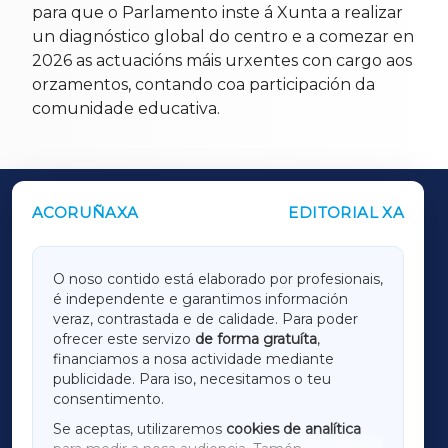
para que o Parlamento inste á Xunta a realizar
un diagnóstico global do centro e a comezar en
2026 as actuacións máis urxentes con cargo aos
orzamentos, contando coa participación da
comunidade educativa.
ACORUÑAXA
EDITORIAL XA
OUTROS PERIÓDICOS
GALICIAXA
O noso contido está elaborado por profesionais,
é independente e garantimos información
LUGOXA
veraz, contrastada e de calidade. Para poder
ofrecer este servizo
de forma gratuíta
,
financiamos a nosa actividade mediante
TERRACHAXA
publicidade. Para iso, necesitamos o teu
consentimento.
SARRIAXA
Se aceptas, utilizaremos
cookies de analítica