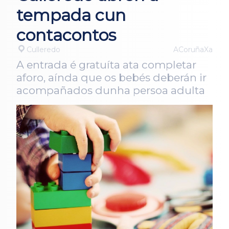
tempada cun
contacontos
Culleredo
ACoruñaXa
A entrada é gratuíta ata completar
aforo, aínda que os bebés deberán ir
acompañados dunha persoa adulta