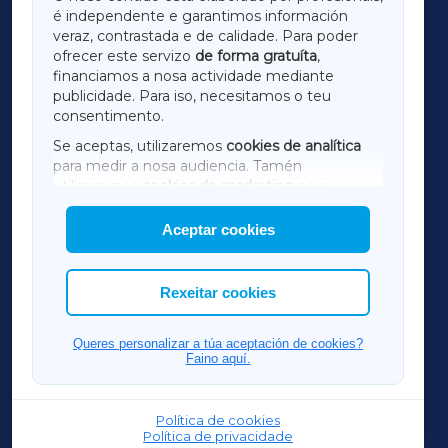
é independente e garantimos información
LUGOXA
veraz, contrastada e de calidade. Para poder
ofrecer este servizo
de forma gratuíta
,
financiamos a nosa actividade mediante
TERRACHAXA
publicidade. Para iso, necesitamos o teu
consentimento.
SARRIAXA
Se aceptas, utilizaremos
cookies de analítica
para medir a nosa audiencia. Tamén
AMARIÑAXA
utilizaremos
cookies de marketing
para
mostrar publicidade de terceiros.
Aceptar cookies
RIBEIRASACRAXA
Así mesmo, podes personalizar a elección das
cookies que desexas permitir.
ACORUÑAXA
Rexeitar cookies
FERROLXA
Queres personalizar a túa aceptación de cookies?
Faino aquí.
OURENSEXA
Política de cookies
Política de privacidade