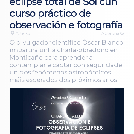
eclipse total de Sol cun
curso práctico de
observación e fotografía
Arteixo
ACoruñaXa
O divulgador científico Óscar Blanco
impartirá unha charla-obradoiro en
Monticaño para aprender a
contemplar e captar con seguridade
un dos fenómenos astronómicos
máis esperados dos próximos anos