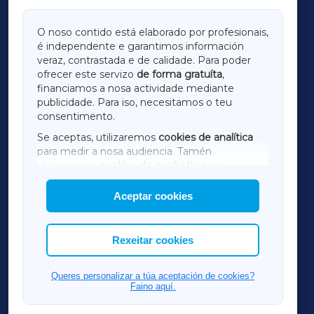
GALICIAXA
O noso contido está elaborado por profesionais,
é independente e garantimos información
LUGOXA
veraz, contrastada e de calidade. Para poder
ofrecer este servizo
de forma gratuíta
,
financiamos a nosa actividade mediante
TERRACHAXA
publicidade. Para iso, necesitamos o teu
consentimento.
SARRIAXA
Se aceptas, utilizaremos
cookies de analítica
para medir a nosa audiencia. Tamén
AMARIÑAXA
utilizaremos
cookies de marketing
para
mostrar publicidade de terceiros.
Aceptar cookies
RIBEIRASACRAXA
Así mesmo, podes personalizar a elección das
cookies que desexas permitir.
ACORUÑAXA
Rexeitar cookies
FERROLXA
Queres personalizar a túa aceptación de cookies?
Faino aquí.
OURENSEXA