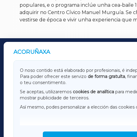
populares, e o programa inclúe unha cea-baile
adquirir no Centro Cívico Manuel Murguía. Se ch
vestirse de época e vivir unha experiencia que me
ACORUÑAXA
OUTROS PERIÓDICOS
GALICIAXA
LUGOX
O noso contido está elaborado por profesionais, é inde
Para poder ofrecer este servizo
de forma gratuíta
, fin
AMARIÑAXA
RIBEIR
o teu consentimento.
OURENSEXA
Se aceptas, utilizaremos
cookies de analítica
para medir
mostrar publicidade de terceiros.
Así mesmo, podes personalizar a elección das cookies 
F
I
H