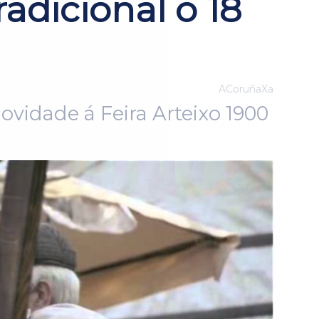
adicional o 18
ACoruñaXa
vidade á Feira Arteixo 1900