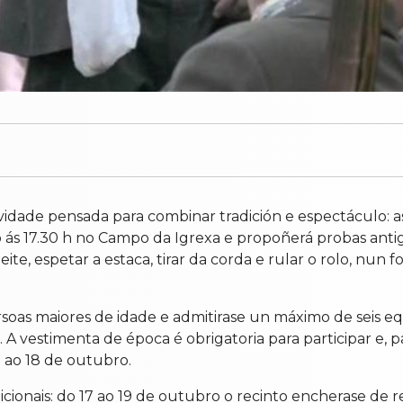
vidade pensada para combinar tradición e espectáculo: a
ro ás 17.30 h no Campo da Igrexa e propoñerá probas ant
ite, espetar a estaca, tirar da corda e rular o rolo, nun
soas maiores de idade e admitirase un máximo de seis equ
vestimenta de época é obrigatoria para participar e, para
3 ao 18 de outubro.
cionais: do 17 ao 19 de outubro o recinto encherase de re