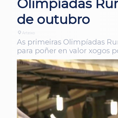
Olimpíadas Rura
de outubro
Arteixo
As primeiras Olimpíadas Rur
para poñer en valor xogos p