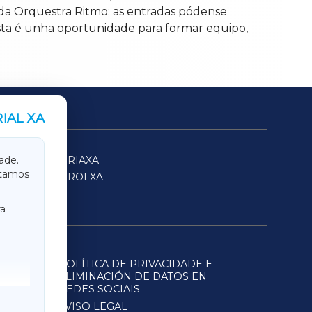
da Orquestra Ritmo; as entradas pódense
 esta é unha oportunidade para formar equipo,
IAL XA
SARRIAXA
ade.
itamos
FERROLXA
a
POLÍTICA DE PRIVACIDADE E
ELIMINACIÓN DE DATOS EN
REDES SOCIAIS
AVISO LEGAL