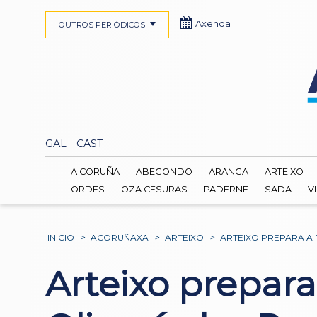
Axenda
OUTROS PERIÓDICOS
GAL
CAST
A CORUÑA
ABEGONDO
ARANGA
ARTEIXO
ORDES
OZA CESURAS
PADERNE
SADA
V
INICIO
>
ACORUÑAXA
>
ARTEIXO
>
ARTEIXO PREPARA A 
Arteixo prepara