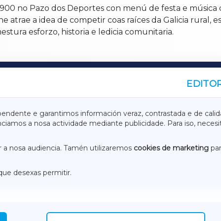
 1900 no Pazo dos Deportes con menú de festa e música 
e atrae a idea de competir coas raíces da Galicia rural,
stura esforzo, historia e ledicia comunitaria.
EDITOR
A
TERRACHAXA
pendente e garantimos información veraz, contrastada e de calid
anciamos a nosa actividade mediante publicidade. Para iso, neces
ASACRAXA
ACORUÑAXA
 a nosa audiencia. Tamén utilizaremos
cookies de marketing
par
que desexas permitir.
ACEBOOK
CONTACTO
NSTAGRAM
EMEROTECA