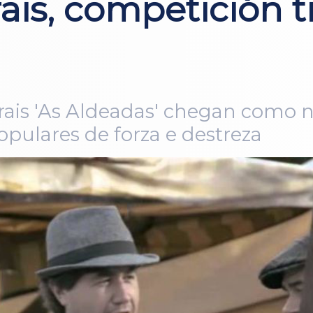
is, competición tr
ais 'As Aldeadas' chegan como no
opulares de forza e destreza