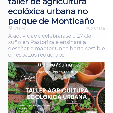
taller de agricultura
ecolóxica urbana no
parque de Monticaño
Arteixo
ACoruñaXa
A actividade celebrarase o 27 de
xuño en Pastoriza e ensinará a
deseñar e manter unha horta sostible
en espazos reducidos