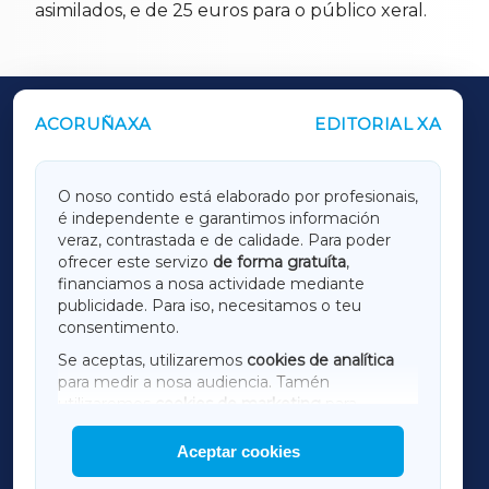
asimilados, e de 25 euros para o público xeral.
ACORUÑAXA
EDITORIAL XA
OUTROS PERIÓDICOS
GALICIAXA
O noso contido está elaborado por profesionais,
é independente e garantimos información
LUGOXA
veraz, contrastada e de calidade. Para poder
ofrecer este servizo
de forma gratuíta
,
financiamos a nosa actividade mediante
TERRACHAXA
publicidade. Para iso, necesitamos o teu
consentimento.
SARRIAXA
Se aceptas, utilizaremos
cookies de analítica
para medir a nosa audiencia. Tamén
AMARIÑAXA
utilizaremos
cookies de marketing
para
mostrar publicidade de terceiros.
Aceptar cookies
RIBEIRASACRAXA
Así mesmo, podes personalizar a elección das
cookies que desexas permitir.