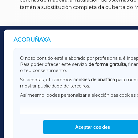
tamén a substitución completa da cuberta do M
ACORUÑAXA
OUTROS PERIÓDICOS
GALICIAXA
LUGOX
O noso contido está elaborado por profesionais, é inde
Para poder ofrecer este servizo
de forma gratuíta
, fin
AMARIÑAXA
RIBEIR
o teu consentimento.
OURENSEXA
Se aceptas, utilizaremos
cookies de analítica
para medir
mostrar publicidade de terceiros.
Así mesmo, podes personalizar a elección das cookies 
F
I
H
Aceptar cookies