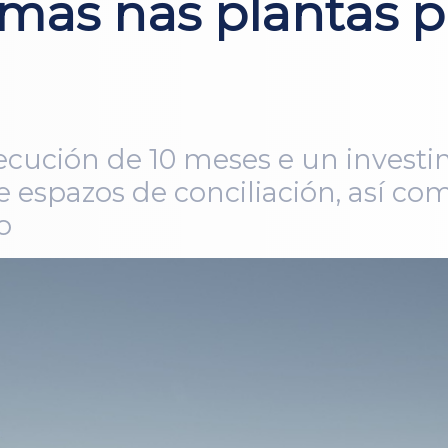
rmas nas plantas p
ecución de 10 meses e un investi
e espazos de conciliación, así co
o