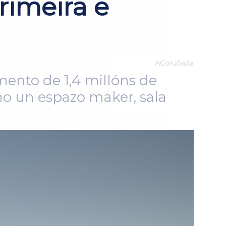
rimeira e
ACoruñaXa
mento de 1,4 millóns de
mo un espazo maker, sala