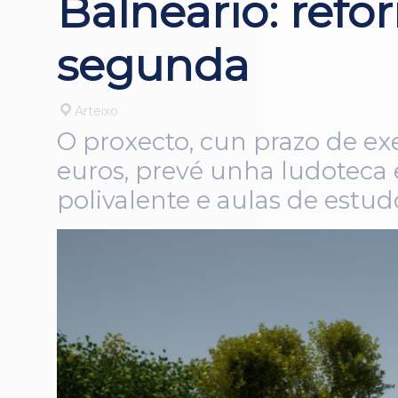
Balneario: refo
segunda
Arteixo
O proxecto, cun prazo de ex
euros, prevé unha ludoteca 
polivalente e aulas de estud