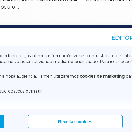
ódulo 1.
EDITOR
A
TERRACHAXA
pendente e garantimos información veraz, contrastada e de calid
anciamos a nosa actividade mediante publicidade. Para iso, neces
ASACRAXA
ACORUÑAXA
 a nosa audiencia. Tamén utilizaremos
cookies de marketing
par
que desexas permitir.
ACEBOOK
CONTACTO
NSTAGRAM
EMEROTECA
Rexeitar cookies