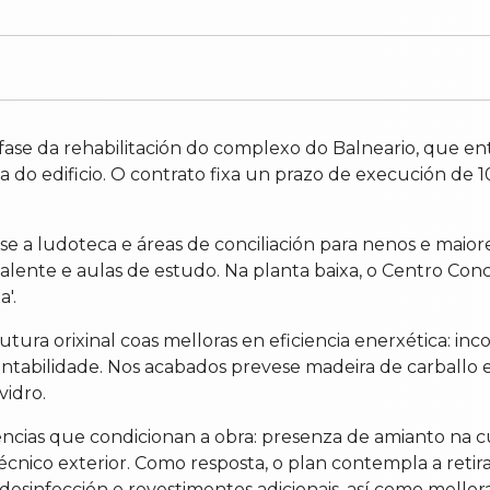
fase da rehabilitación do complexo do Balneario, que ent
a do edificio. O contrato fixa un prazo de execución de 
se a ludoteca e áreas de conciliación para nenos e maior
valente e aulas de estudo. Na planta baixa, o Centro Con
'.
tura orixinal coas melloras en eficiencia enerxética: inc
tentabilidade. Nos acabados prevese madeira de carballo 
vidro.
encias que condicionan a obra: presenza de amianto na c
écnico exterior. Como resposta, o plan contempla a retir
 desinfección e revestimentos adicionais, así como mellor