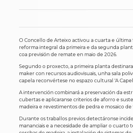
O Concello de Arteixo activou a cuarta e última 
reforma integral da primeira e da segunda plant
coa previsión de remate en maio de 2026.
Segundo o proxecto, a primeira planta destinara
maker con recursos audiovisuais, unha sala poli
capela reconvértese no espazo cultural 'A Capela
A intervención combinará a preservación da estru
cubertas e aplicaranse criterios de aforro e sus
madeira e revestimentos de pedra e mosaico de 
Durante os traballos previos detectáronse incid
mananciais e a necesidade de ampliar o cuarto t
cerchas de madeira, a instalación de sistemas de