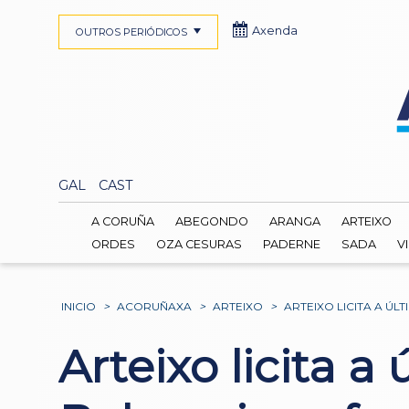
Axenda
OUTROS PERIÓDICOS
GAL
CAST
A CORUÑA
ABEGONDO
ARANGA
ARTEIXO
ORDES
OZA CESURAS
PADERNE
SADA
V
INICIO
>
ACORUÑAXA
>
ARTEIXO
>
ARTEIXO LICITA A Ú
Arteixo licita a