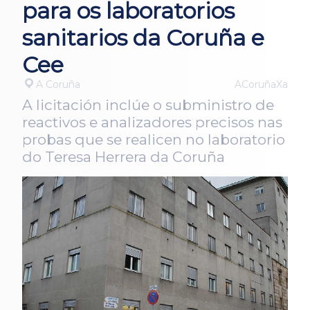
para os laboratorios
sanitarios da Coruña e
Cee
A Coruña
ACoruñaXa
A licitación inclúe o subministro de
reactivos e analizadores precisos nas
probas que se realicen no laboratorio
do Teresa Herrera da Coruña