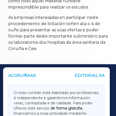
como todo aquel material funxible
imprescindible para realizar os estudos.
As empresas interesadas en participar neste
procedemento de licitación teñen ata o 4 de
xuño para presentar as súas ofertas e poder
formar parte deste importante subministro para
os laboratorios dos hospitais da área sanitaria da
Coruña e Cee.
ACORUÑAXA
EDITORIAL XA
OUTROS PERIÓDICOS
GALICIAXA
O noso contido está elaborado por profesionais,
é independente e garantimos información
LUGOXA
veraz, contrastada e de calidade. Para poder
ofrecer este servizo
de forma gratuíta
,
financiamos a nosa actividade mediante
TERRACHAXA