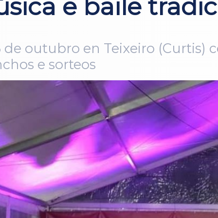
ica e baile tradic
de outubro en Teixeiro (Curtis) 
inchos e sorteos