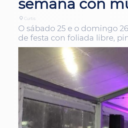
semana con mús
Curtis
O sábado 25 e o domingo 26 
de festa con foliada libre, p