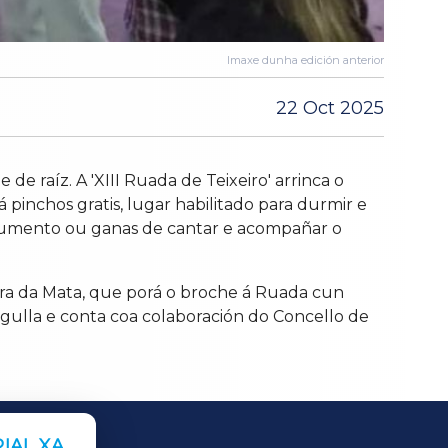
Imaxe dunha edición anterior
22 Oct 2025
e raíz. A 'XIII Ruada de Teixeiro' arrinca o
pinchos gratis, lugar habilitado para durmir e
nstrumento ou ganas de cantar e acompañar o
ira da Mata, que porá o broche á Ruada cun
aragulla e conta coa colaboración do Concello de
IAL XA