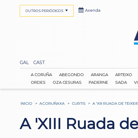
Axenda
OUTROS PERIÓDICOS
GAL
CAST
A CORUÑA
ABEGONDO
ARANGA
ARTEIXO
ORDES
OZA CESURAS
PADERNE
SADA
V
INICIO
>
ACORUÑAXA
>
CURTIS
>
A 'XIII RUADA DE TEIX
A 'XIII Ruada de