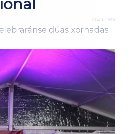
ional
ACoruñaXa
celebraránse dúas xornadas