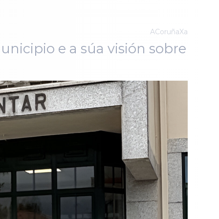
ACoruñaXa
unicipio e a súa visión sobre