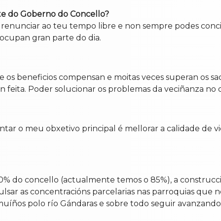
arte do Goberno do Concello?
renunciar ao teu tempo libre e non sempre podes concilia
 ocupan gran parte do dia.
os beneficios compensan e moitas veces superan os sacrif
 feita. Poder solucionar os problemas da veciñanza no día
tar o meu obxetivo principal é mellorar a calidade de v
% do concello (actualmente temos o 85%), a construcción
ulsar as concentracións parcelarias nas parroquias que 
 muíños polo río Gándaras e sobre todo seguir avanzan