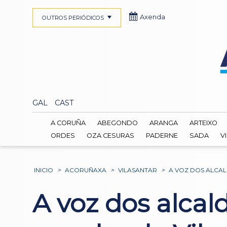
Axenda
OUTROS PERIÓDICOS
GAL
CAST
A CORUÑA
ABEGONDO
ARANGA
ARTEIXO
ORDES
OZA CESURAS
PADERNE
SADA
V
INICIO
>
ACORUÑAXA
>
VILASANTAR
>
A VOZ DOS ALCAL
A voz dos alca