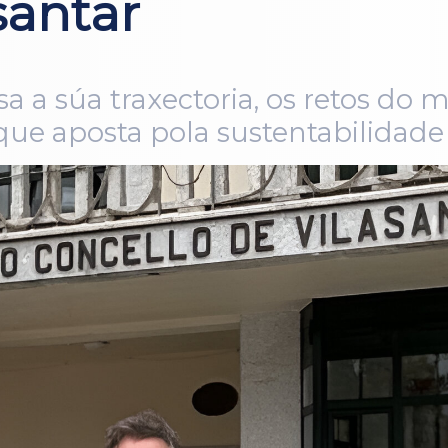
santar
a a súa traxectoria, os retos do m
 que aposta pola sustentabilidade