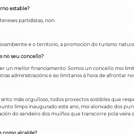
rno estable?
intereses partidistas, non.
ioambiente e o territorio, a promoción do turismo natural
es no seu concello?
ter un mellor financiamento. Somos un concello moi li
s administracións e iso limítanos á hora de afrontar no
e sinto máis orgulloso, todos proxectos sostibles que r
 punto limpo inaugurado este ano, moi alonxado dos punto
ación do sendeiro dos muíños que transcorre pola veira 
de como alcalde?