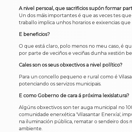
A nivel persoal, que sacrificios supón formar p
Un dos máis importantes é que as veces tes que 
traballo implica unhos horarios e exixencias que
E beneficios?
O que está claro, polo menos no meu caso, é que 
por parte de veciños e veciñas dunha xestión ben
Cales son os seus obxectivos a nivel político?
Para un concello pequeno e rural como é Vilasan
potenciando os servizos municipais.
E como Goberno de cara á próxima lexislatura?
Algúns obxectivos son ter auga municipal no 100
comunidade enerxética 'Vilasantar Enerxía', imp
na iluminación pública, rematar o sendeiro dos
ambiente.