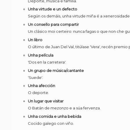
Deporte, música e familia.
Unha virtude e un defecto
Según os demáis, unha virtude miña é a xenerosidade
Un consello para compartir
Un clásico moi certeiro: nunca fagas o que non che gust
Un libro
O último de Juan Del Val, titúlase 'Vera', recén premio
Unha película
'Dos en la carretera'.
Un grupo de música/cantante
'Suede'.
Unha afección
O deporte.
Un lugar que visitar
O Batán de mezonzo e a súa fervenza.
Unha comida e unha bebida
Cocido galego con viño.