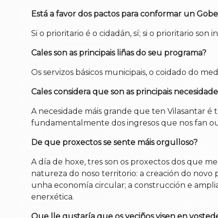
Está a favor dos pactos para conformar un Gobe
Si o prioritario é o cidadán, sí; si o prioritario son 
Cales son as principais liñas do seu programa?
Os servizos básicos municipais, o coidado do med
Cales considera que son as principais necesidad
A necesidade máis grande que ten Vilasantar é 
fundamentalmente dos ingresos que nos fan outra
De que proxectos se sente máis orgulloso?
A día de hoxe, tres son os proxectos dos que m
natureza do noso territorio: a creación do novo
unha economía circular; a construcción e ampli
enerxética.
Que lle gustaría que os veciños visen en voste