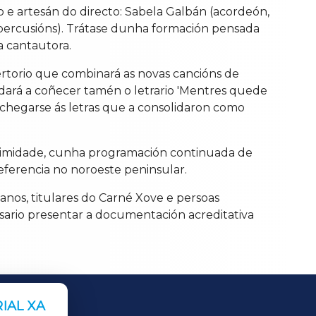
 e artesán do directo: Sabela Galbán (acordeón,
to (percusións). Trátase dunha formación pensada
a cantautora.
ertorio que combinará as novas cancións de
a dará a coñecer tamén o letrario 'Mentres quede
achegarse ás letras que a consolidaron como
roximidade, cunha programación continuada de
eferencia no noroeste peninsular.
anos, titulares do Carné Xove e persoas
sario presentar a documentación acreditativa
IAL XA