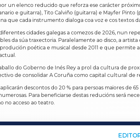
or un elenco reducido que reforza ese carácter próximo
canario e guitarra), Tito Calviño (guitarra) e Mayfer Pin
 na que cada instrumento dialoga coa voz e cos textos d
or diferentes cidades galegas a comezos de 2026, nun rep
les da súa traxectoria. Paralelamente ao disco, a artist
 produción poética e musical desde 2011 e que permite 
actual.
raballo do Goberno de Inés Rey a prol da cultura de p
ctivo de consolidar A Coruña como capital cultural de r
aplicarán descontos do 20 % para persoas maiores de 65 
numerosas. Para beneficiarse destas reducións será nece
 no acceso ao teatro.
EDITOR