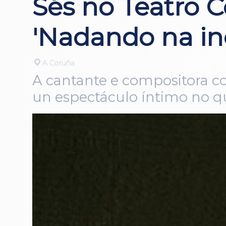
Sés no Teatro C
'Nadando na in
A Coruña
A cantante e compositora cor
un espectáculo íntimo no qu