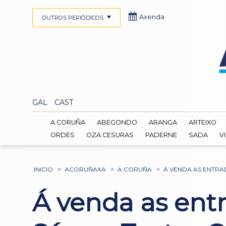
Axenda
OUTROS PERIÓDICOS
GAL
CAST
A CORUÑA
ABEGONDO
ARANGA
ARTEIXO
ORDES
OZA CESURAS
PADERNE
SADA
V
INICIO
>
ACORUÑAXA
>
A CORUÑA
>
Á VENDA AS ENTRA
Á venda as ent