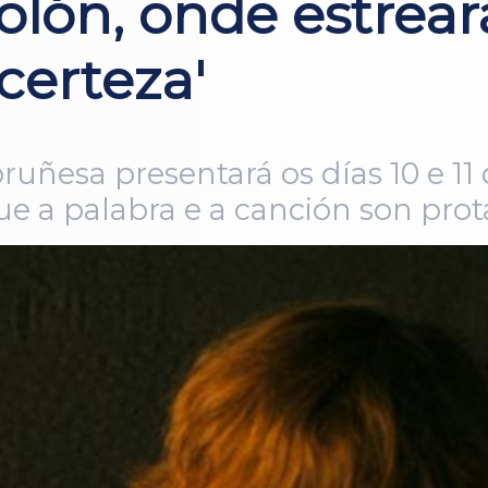
olón, onde estreará
certeza'
uñesa presentará os días 10 e 11 d
e a palabra e a canción son prot