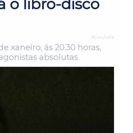
 o libro-disco
ACoruñaXa
e xaneiro, ás 20.30 horas,
agonistas absolutas