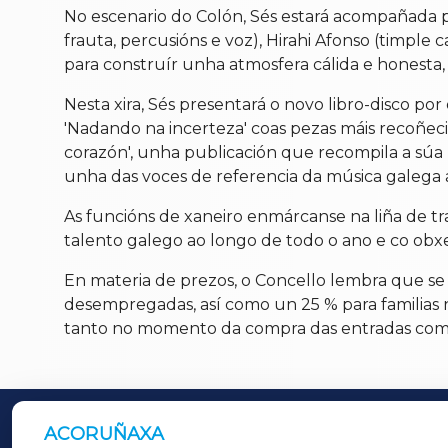
No escenario do Colón, Sés estará acompañada p
frauta, percusións e voz), Hirahi Afonso (timple 
para construír unha atmosfera cálida e honesta,
Nesta xira, Sés presentará o novo libro-disco p
'Nadando na incerteza' coas pezas máis recoñecib
corazón', unha publicación que recompila a súa
unha das voces de referencia da música galega 
As funcións de xaneiro enmárcanse na liña de t
talento galego ao longo de todo o ano e co obxe
En materia de prezos, o Concello lembra que se 
desempregadas, así como un 25 % para familias 
tanto no momento da compra das entradas como
ACORUÑAXA
OUTROS PERIÓDICOS