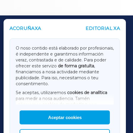
ACORUÑAXA
EDITORIAL XA
OUTROS PERIÓDICOS
GALICIAXA
O noso contido está elaborado por profesionais,
é independente e garantimos información
LUGOXA
veraz, contrastada e de calidade. Para poder
ofrecer este servizo
de forma gratuíta
,
financiamos a nosa actividade mediante
TERRACHAXA
publicidade. Para iso, necesitamos o teu
consentimento.
SARRIAXA
Se aceptas, utilizaremos
cookies de analítica
para medir a nosa audiencia. Tamén
AMARIÑAXA
utilizaremos
cookies de marketing
para
mostrar publicidade de terceiros.
Aceptar cookies
RIBEIRASACRAXA
Así mesmo, podes personalizar a elección das
cookies que desexas permitir.