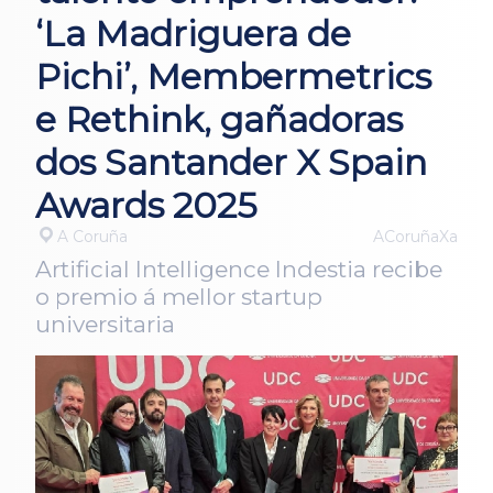
‘La Madriguera de
Pichi’, Membermetrics
e Rethink, gañadoras
dos Santander X Spain
Awards 2025
A Coruña
ACoruñaXa
Artificial Intelligence Indestia recibe
o premio á mellor startup
universitaria