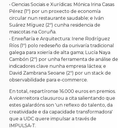
• Ciencias Sociais e Xurídicas: Mónica Irina Casas
Pérez (1º) por un proxecto de economía
circular nun restaurante saudable; e Iván
Suárez Míguez (2º) cunha residencia de
mascotas na Coruña.
• Enxeñaría e Arquitectura: Irene Rodríguez
Ríos (1º) polo redeseño da ourivaría tradicional
galega para xoiería de alta gama; Lucía Naya
Cambón (2º) por unha ferramenta de análise de
indicadores clave nunha empresa láctea; e
David Zambrana Seoane (2º) por un stack de
observabilidade para e-commerce.
En total, repartíronse 16.000 euros en premios.
A vicerreitora clausurou a cita salientando que
estes galardóns son 'un reflexo do talento, da
creatividade e da capacidade transformadora'
que a UDC quere impulsar a través de
IMPULSA-T.