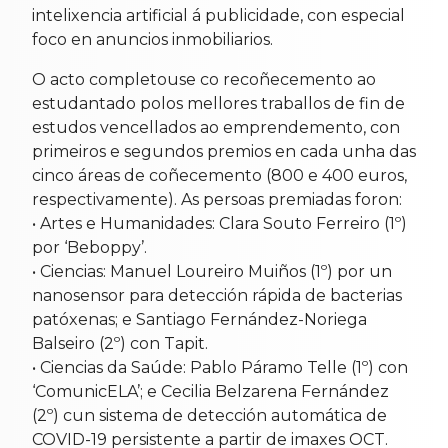
intelixencia artificial á publicidade, con especial
foco en anuncios inmobiliarios.
O acto completouse co recoñecemento ao
estudantado polos mellores traballos de fin de
estudos vencellados ao emprendemento, con
primeiros e segundos premios en cada unha das
cinco áreas de coñecemento (800 e 400 euros,
respectivamente). As persoas premiadas foron:
• Artes e Humanidades: Clara Souto Ferreiro (1º)
por ‘Beboppy’.
• Ciencias: Manuel Loureiro Muiños (1º) por un
nanosensor para detección rápida de bacterias
patóxenas; e Santiago Fernández-Noriega
Balseiro (2º) con Tapit.
• Ciencias da Saúde: Pablo Páramo Telle (1º) con
‘ComunicELA’; e Cecilia Belzarena Fernández
(2º) cun sistema de detección automática de
COVID-19 persistente a partir de imaxes OCT.