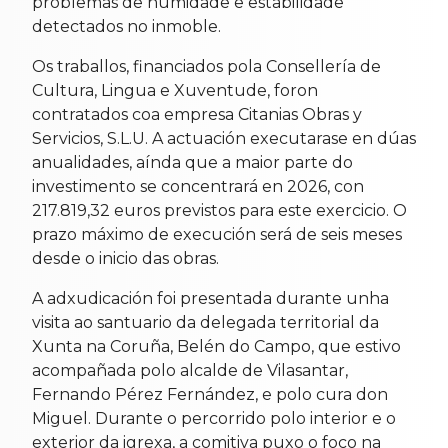
problemas de humidade e estabilidade
detectados no inmoble.
Os traballos, financiados pola Consellería de
Cultura, Lingua e Xuventude, foron
contratados coa empresa Citanias Obras y
Servicios, S.L.U. A actuación executarase en dúas
anualidades, aínda que a maior parte do
investimento se concentrará en 2026, con
217.819,32 euros previstos para este exercicio. O
prazo máximo de execución será de seis meses
desde o inicio das obras.
A adxudicación foi presentada durante unha
visita ao santuario da delegada territorial da
Xunta na Coruña, Belén do Campo, que estivo
acompañada polo alcalde de Vilasantar,
Fernando Pérez Fernández, e polo cura don
Miguel. Durante o percorrido polo interior e o
exterior da igrexa, a comitiva puxo o foco na