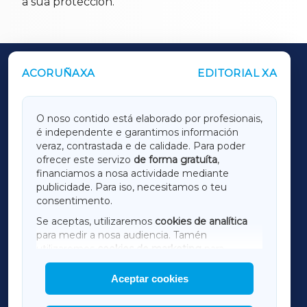
a súa protección.
ACORUÑAXA
EDITORIAL XA
OUTROS PERIÓDICOS
GALICIAXA
O noso contido está elaborado por profesionais,
é independente e garantimos información
LUGOXA
veraz, contrastada e de calidade. Para poder
ofrecer este servizo
de forma gratuíta
,
financiamos a nosa actividade mediante
TERRACHAXA
publicidade. Para iso, necesitamos o teu
consentimento.
SARRIAXA
Se aceptas, utilizaremos
cookies de analítica
para medir a nosa audiencia. Tamén
AMARIÑAXA
utilizaremos
cookies de marketing
para
mostrar publicidade de terceiros.
Aceptar cookies
RIBEIRASACRAXA
Así mesmo, podes personalizar a elección das
cookies que desexas permitir.