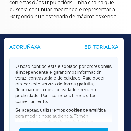
con estas dúas tripulacións, unha cita na que
buscará continuar medrando e representar a
Bergondo nun escenario de máxima esixencia.
ACORUÑAXA
EDITORIAL XA
OUTROS PERIÓDICOS
GALICIAXA
O noso contido está elaborado por profesionais,
é independente e garantimos información
LUGOXA
veraz, contrastada e de calidade. Para poder
ofrecer este servizo
de forma gratuíta
,
financiamos a nosa actividade mediante
TERRACHAXA
publicidade. Para iso, necesitamos o teu
consentimento.
SARRIAXA
Se aceptas, utilizaremos
cookies de analítica
para medir a nosa audiencia. Tamén
AMARIÑAXA
utilizaremos
cookies de marketing
para
mostrar publicidade de terceiros.