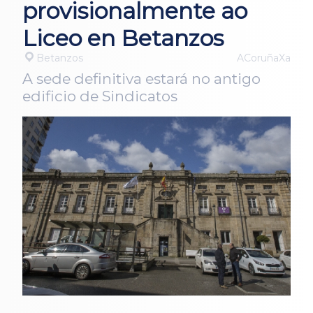
provisionalmente ao
Liceo en Betanzos
Betanzos
ACoruñaXa
A sede definitiva estará no antigo
edificio de Sindicatos