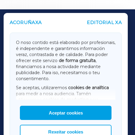
ACORUÑAXA
EDITORIAL XA
OUTROS PERIÓDICOS
GALICIAXA
O noso contido está elaborado por profesionais,
é independente e garantimos información
LUGOXA
veraz, contrastada e de calidade. Para poder
ofrecer este servizo
de forma gratuíta
,
financiamos a nosa actividade mediante
TERRACHAXA
publicidade. Para iso, necesitamos o teu
consentimento.
SARRIAXA
Se aceptas, utilizaremos
cookies de analítica
para medir a nosa audiencia. Tamén
AMARIÑAXA
utilizaremos
cookies de marketing
para
mostrar publicidade de terceiros.
Aceptar cookies
RIBEIRASACRAXA
Así mesmo, podes personalizar a elección das
cookies que desexas permitir.
ACORUÑAXA
Rexeitar cookies