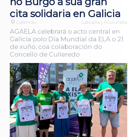
no Burgo a súa gran
cita solidaria en Galicia
Culleredo
GaliciaXa | ACoruñaXa
AGAELA celebrará o acto central en
Galicia polo Día Mundial da ELA o 21
de xuño, coa colaboración do
Concello de Culleredo