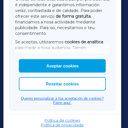
é independente e garantimos información
LUGOXA
veraz, contrastada e de calidade. Para poder
ofrecer este servizo
de forma gratuíta
,
financiamos a nosa actividade mediante
TERRACHAXA
publicidade. Para iso, necesitamos o teu
consentimento.
SARRIAXA
Se aceptas, utilizaremos
cookies de analítica
para medir a nosa audiencia. Tamén
AMARIÑAXA
utilizaremos
cookies de marketing
para
mostrar publicidade de terceiros.
Aceptar cookies
RIBEIRASACRAXA
Así mesmo, podes personalizar a elección das
cookies que desexas permitir.
ACORUÑAXA
Rexeitar cookies
FERROLXA
Queres personalizar a túa aceptación de cookies?
Faino aquí.
OURENSEXA
Política de cookies
Política de privacidade