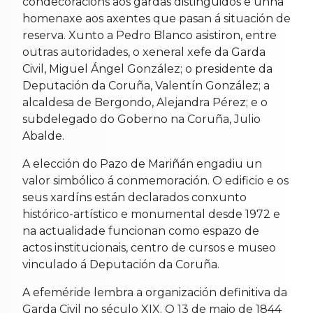
condecoracións aos gardas distinguidos e unha
homenaxe aos axentes que pasan á situación de
reserva. Xunto a Pedro Blanco asistiron, entre
outras autoridades, o xeneral xefe da Garda
Civil, Miguel Ángel González; o presidente da
Deputación da Coruña, Valentín González; a
alcaldesa de Bergondo, Alejandra Pérez; e o
subdelegado do Goberno na Coruña, Julio
Abalde.
A elección do Pazo de Mariñán engadiu un
valor simbólico á conmemoración. O edificio e os
seus xardíns están declarados conxunto
histórico-artístico e monumental desde 1972 e
na actualidade funcionan como espazo de
actos institucionais, centro de cursos e museo
vinculado á Deputación da Coruña.
A efeméride lembra a organización definitiva da
Garda Civil no século XIX. O 13 de maio de 1844