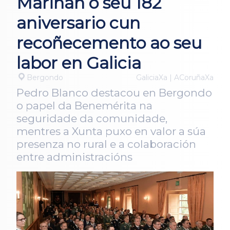
Mariñán o seu 182
aniversario cun
recoñecemento ao seu
labor en Galicia
Bergondo
GaliciaXa | ACoruñaXa
Pedro Blanco destacou en Bergondo
o papel da Benemérita na
seguridade da comunidade,
mentres a Xunta puxo en valor a súa
presenza no rural e a colaboración
entre administracións